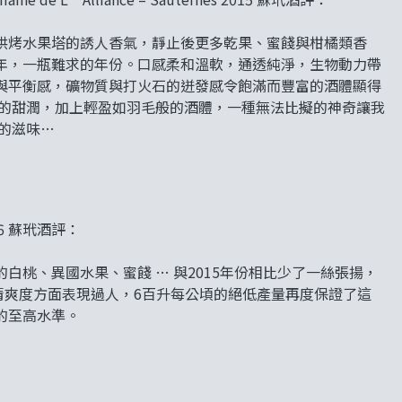
烘烤水果塔的誘人香氣，靜止後更多乾果、蜜餞與柑橘類香
年，一瓶難求的年份。口感柔和溫軟，通透純淨，生物動力帶
與平衡感，礦物質與打火石的迸發感令飽滿而豐富的酒體顯得
盛的甜潤，加上輕盈如羽毛般的酒體，一種無法比擬的神奇讓我
的滋味…
 2016 蘇玳酒評：
桃、異國水果、蜜餞 … 與2015年份相比少了一絲張揚，
出品從來在清爽度方面表現過人，6百升每公頃的絕低產量再度保證了這
的至高水準。