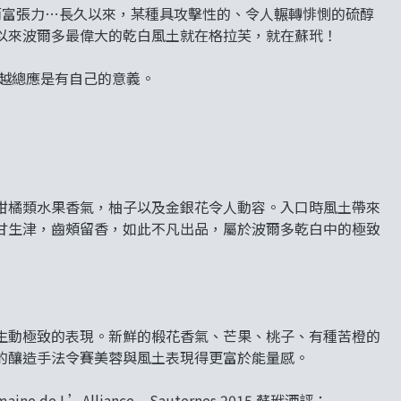
深邃而富張力…長久以來，某種具攻擊性的、令人輾轉悱惻的硫醇
有史以來波爾多最偉大的乾白風土就在格拉芙，就在蘇玳！
卓越總應是有自己的意義。
柑橘類水果香氣，柚子以及金銀花令人動容。入口時風土帶來
甘生津，齒頰留香，如此不凡出品，屬於波爾多乾白中的極致
生動極致的表現。新鮮的椴花香氣、芒果、桃子、有種苦橙的
的釀造手法令賽美蓉與風土表現得更富於能量感。
omaine de L’Alliance – Sauternes 2015 蘇玳酒評：