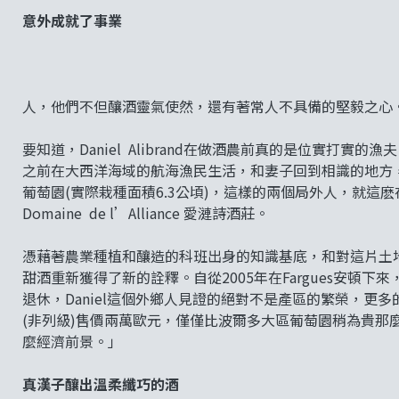
意外成就了事業
人，他們不但釀酒靈氣使然，還有著常人不具備的堅毅之心
要知道，Daniel Alibrand在做酒農前真的是位實打實
之前在大西洋海域的航海漁民生活，和妻子回到相識的地方，波爾
葡萄園(實際栽種面積6.3公頃)，這樣的兩個局外人，就
Domaine de l’Alliance 愛漣詩酒莊。
憑藉著農業種植和釀造的科班出身的知識基底，和對這片土
甜酒重新獲得了新的詮釋。自從2005年在Fargues安頓
退休，Daniel這個外鄉人見證的絕對不是產區的繁榮，更多的
(非列級)售價兩萬歐元，僅僅比波爾多大區葡萄園稍為貴那
麼經濟前景。」
真漢子釀出溫柔纖巧的酒