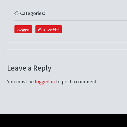
Categories:
blogger
Winenow月刊
Leave a Reply
You must be
logged in
to post a comment.