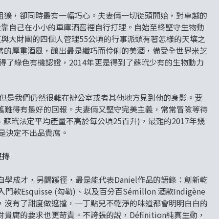
表面粗獷，卻同時最有一幅巧心。夫妻倆一切從頭開始，對卓越的
全靠自己在小小的車庫酒窖裡自行打理。自始至終堅守生物動
與大財團的四個人管理55公頃的行事派頭有著怎樣的天壤之
玳慣常的厚重酒風，釀出最是纖巧而伶俐的美酒，備受全世界米芝
得了綠色有機認證，2014年更是得到了蘇玳少有的生物動力
表之一，但是我們仍然很難在辦公室或者其他地方見到他的身影。要
舊難得有最好的回報。夫妻倆又堅守完美主義，常常冒險等待
– 蘇玳法定平均產量不高於每公頃25百升)，最難的2017年幾
還是決定不出品貴腐。
堅持
酒師。自學成才，另闢蹊徑，最是能代表Daniel作品的語錄：創新乾
入門款Esquisse (勾勒)、以及百分百Sémillon 酒款Indigène
實，沒有了甜度做遮擋，一丁點兒不乾淨的味道都會明明白白的
的要求也更苛責。不誇張的說，Définition純真生動，