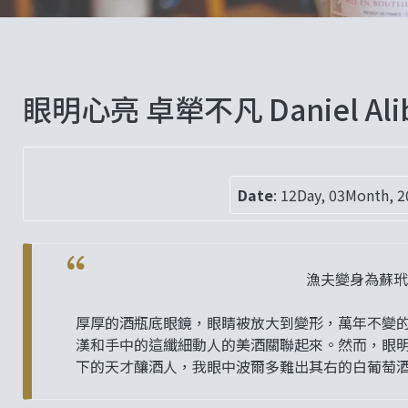
眼明心亮 卓犖不凡 Daniel Ali
Date
:
12Day, 03Month, 2
漁夫變身為蘇玳
厚厚的酒瓶底眼鏡，眼睛被放大到變形，萬年不變
漢和手中的這纖細動人的美酒關聯起來。然而，眼明心亮，
下的天才釀酒人，我眼中波爾多難出其右的白葡萄