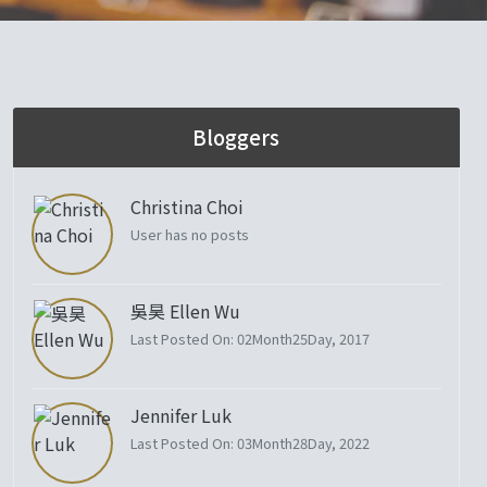
Bloggers
Christina Choi
User has no posts
吳昊 Ellen Wu
Last Posted On: 02Month25Day, 2017
Jennifer Luk
Last Posted On: 03Month28Day, 2022