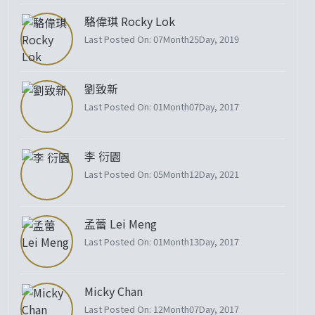
駱偉琪 Rocky Lok
Last Posted On: 07Month25Day, 2019
劉致新
Last Posted On: 01Month07Day, 2017
李 衍園
Last Posted On: 05Month12Day, 2021
孟蕾 Lei Meng
Last Posted On: 01Month13Day, 2017
Micky Chan
Last Posted On: 12Month07Day, 2017