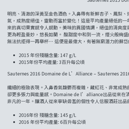
明亮、清澈的深黃至金色酒色。入鼻帶有新鮮杏子、鳳梨、
氣，成熟度絕佳，靈動而富於變化！這是平均產量絕低的一
來的真切果實感令人感動。美味的異國情調，絕佳的清爽度
更為輕盈曼妙，悠長如蘭。 酸甜度中和到一流，煙火般絢
無法抗拒得一再舉杯… 這便是最偉大，有著無窮潛力的蘇岱
2015 年份殘糖含量: 147 g/L
2015年份平均產量: 3百升每公頃
Sauternes 2016 Domaine de L’Alliance – Sauternes
纖細的極致表現。入鼻香氣馥鬱而複雜，藏紅花、非常成熟的白
卻更多張力與能量感。Domaine de l’alliance
非凡的一年。釀酒人從來寧缺毋濫的個性令人信服酒莊出品
2016年份 殘糖含量: 145 g/L
2016 年份平均產量: 6百升每公頃