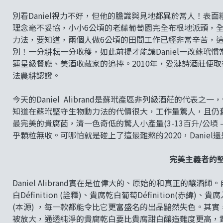
別看Daniel視力不好，但他的膽識與見地都異於常人！
理念毫不妥協，小小6公頃的老藤葡萄園完全布根地派頭，
力法，要知道，兩個人做6公頃的田間工作已經非常辛苦，這
別！一分耕耘一分收穫，如此前提才能讓Daniel一改蘇
蓮星級餐廳、美酒收藏家的追捧。2010年，愛漣詩酒莊便取
法農耕認證。
今天的Daniel Alibrand是蘇玳產區非列級酒莊的代
知道在蘇玳堅守生物動力法的代價很大，工作量驚人，且仍
最完美的貴腐菌，清一色奇低的驚人小產量(3-13百升/公頃 
乎顆粒無收。可哪怕就是碰上了這最難熬的2020，Daniel
完美主義者的
Daniel Alibrand實在是位偉大的、原始的和真正的釀
白Définition (詮釋)、貴腐乾白葡萄Définition(赤緯)、貴腐
(本源) ，每一款都能令比它更富盛名的出品黯然失色。其
被放大，通透純淨的貴腐乾白要比貴腐甜白釀造難度更高，對貴腐