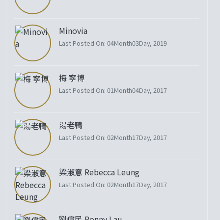
Minovia
Last Posted On: 04Month03Day, 2019
梅 寧博
Last Posted On: 01Month04Day, 2017
湯老鴨
Last Posted On: 02Month17Day, 2017
梁淑意 Rebecca Leung
Last Posted On: 02Month17Day, 2017
劉偉民 Ronny Lau