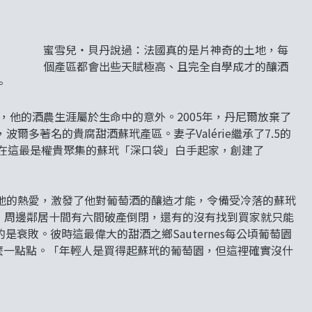
蜜雪兒‧貝丹說過：法國真的是片神奇的土地，每
個產區都會出些天賦極高、且完全自學成才的釀酒
。
的漁夫，他的酒農生涯屬於生命中的意外。2005年，丹尼爾放棄了
多著名的貴腐甜酒蘇玳產區。妻子Valérie繼承了7.5的
這麽在這最是權貴聚集的蘇玳「深口袋」白手起家，創建了
地的熱愛，激發了他對葡萄酒的釀造才能，令備受冷落的蘇玳
下來，周邊鄰居十間有六間破產倒閉，還有的沒有找到買家就只能
是衰敗。彼時這最偉大的甜酒之鄉Sauternes每公頃葡萄園
麼一點點。「年輕人是買得起蘇玳的葡萄園，但這裡確實沒什