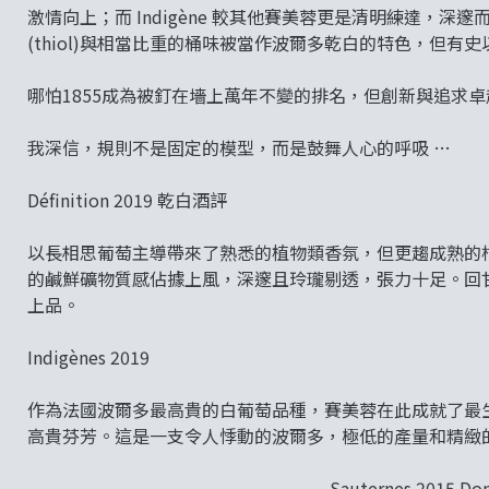
激情向上；而 Indigène 較其他賽美蓉更是清明練達，
(thiol)與相當比重的桶味被當作波爾多乾白的特色，但
哪怕1855成為被釘在墻上萬年不變的排名，但創新與追求
我深信，規則不是固定的模型，而是鼓舞人心的呼吸 …
Définition 2019 乾白酒評
以長相思葡萄主導帶來了熟悉的植物類香氛，但更趨成熟的
的鹹鮮礦物質感佔據上風，深邃且玲瓏剔透，張力十足。回
上品。
Indigènes 2019
作為法國波爾多最高貴的白葡萄品種，賽美蓉在此成就了最
高貴芬芳。這是一支令人悸動的波爾多，極低的產量和精緻
Sauternes 2015 D