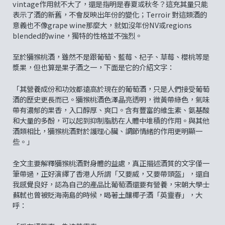
vintage作用就不大了，還是指明是春夏或秋冬？這充其量只能
表示了酒的新舊，不會反映出年份的變化；Terroir 對這類酒的
意義也不像grape wine那麼大，就如沒年份NV或regions
blended的wine，獨特的性格並不強烈。
至於獼猴桃酒，雖然不是跟葡萄、藍莓、杞子、草莓、櫻桃等是
漿果，但也算是果子酒之一，下面是它的介紹文字：
「其營養成份和功效都遠高於現在的葡萄酒，只是人們接受葡萄
酒的歷史更長而已。獼猴桃酒色澤晶亮透明，微黃帶綠色，氣味
帶有濃郁的果香，入口醇厚、爽口。含有豐富的維生素、氨基酸
和大量的多酚，可以起到抑制脂肪在人體中堆積的作用。與其他
酒類相比，獼猴桃酒對於護理心臟、調節情緒的作用更明顯一
些。」
全文主要解釋獼猴桃酒對身體的益處，真正描述酒質的文字僅一
筆帶過，正好演繹了香港人所謂「又要威，又要帶頭盔」，還自
我感覺良好，認為自己的產品比葡萄酒還要有營養，宋朝大學士
蘇軾也曾被貶海南島的時候，喝著土釀椰子酒「英靈春」，大
呼：