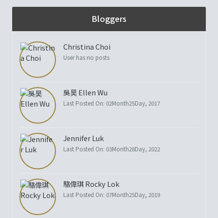
Bloggers
Christina Choi
User has no posts
吳昊 Ellen Wu
Last Posted On: 02Month25Day, 2017
Jennifer Luk
Last Posted On: 03Month28Day, 2022
駱偉琪 Rocky Lok
Last Posted On: 07Month25Day, 2019