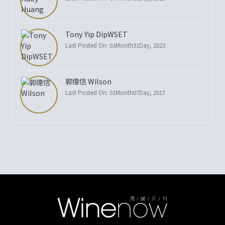
Tony Yip DipWSET
Last Posted On: 03Month31Day, 2023
郭偉信 Wilson
Last Posted On: 01Month07Day, 2017