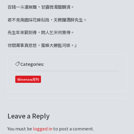
百錢一斗濃無聲，甘露微濁醍醐清。
君不見南園採花蜂似雨，天教釀酒醉先生。
先生年來窮到骨，問人乞米何曾得。
世間萬事真悠悠，蜜蜂大勝監河侯。』
Categories:
Winenow月刊
Leave a Reply
You must be
logged in
to post a comment.