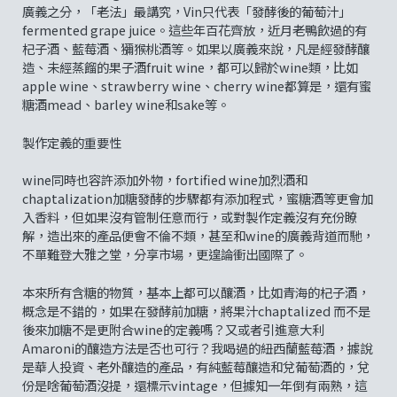
廣義之分，「老法」最講究，Vin只代表「發酵後的葡萄汁」
fermented grape juice。這些年百花齊放，近月老鴨飲過的有
杞子酒、藍莓酒、獼猴桃酒等。如果以廣義來說，凡是經發酵釀
造、未經蒸餾的果子酒fruit wine，都可以歸於wine類，比如
apple wine、strawberry wine、cherry wine都算是，還有蜜
糖酒mead、barley wine和sake等。
製作定義的重要性
wine同時也容許添加外物，fortified wine加烈酒和
chaptalization加糖發酵的步驟都有添加程式，蜜糖酒等更會加
入香料，但如果沒有管制任意而行，或對製作定義沒有充份瞭
解，造出來的產品便會不倫不類，甚至和wine的廣義背道而馳，
不單難登大雅之堂，分享市場，更遑論衝出國際了。
本來所有含糖的物質，基本上都可以釀酒，比如青海的杞子酒，
概念是不錯的，如果在發酵前加糖，將果汁chaptalized 而不是
後來加糖不是更附合wine的定義嗎？又或者引進意大利
Amaroni的釀造方法是否也可行？我喝過的紐西蘭藍莓酒，據說
是華人投資、老外釀造的產品，有純藍莓釀造和兌葡萄酒的，兌
份是啥葡萄酒沒提，還標示vintage，但據知一年倒有兩熟，這