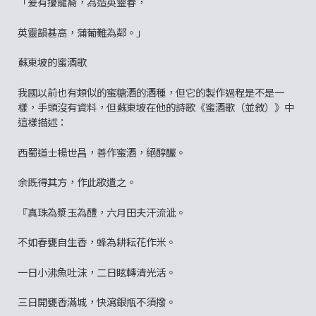
「爰有擾龍裔，為造英靈春，
英靈韻甚高，蒲葡難為鄰。」
蘇東坡的蜜酒歌
我國以前也有類似的蜜糖酒的酒種，但它的製作過程是不是一
樣，手頭沒有資料，但蘇東坡在他的詩歌《蜜酒歌（並敘）》中
這樣描述：
西蜀道士楊世昌，善作蜜酒，絕醇釅。
余既得其方，作此歌遺之。
『真珠為漿玉為醴，六月田夫汗流泚。
不如春甕自生香，蜂為耕耘花作米。
一日小沸魚吐沫，二日眩轉清光活。
三日開甕香滿城，快瀉銀瓶不須撥。