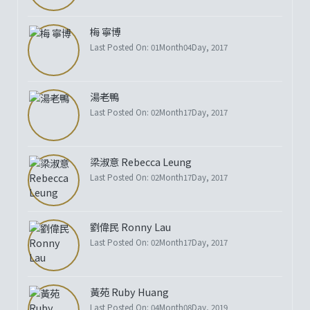
梅 寧博
Last Posted On: 01Month04Day, 2017
湯老鴨
Last Posted On: 02Month17Day, 2017
梁淑意 Rebecca Leung
Last Posted On: 02Month17Day, 2017
劉偉民 Ronny Lau
Last Posted On: 02Month17Day, 2017
黃苑 Ruby Huang
Last Posted On: 04Month08Day, 2019