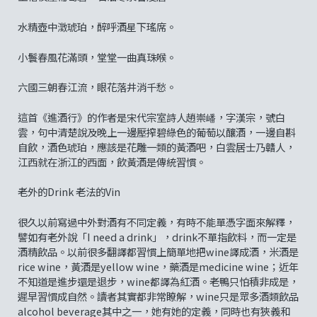
水精壺中澂琥珀，醉呼酒星下瑤席。
小鬟春風花滿頭，堂堂一曲真珠喉。
六國三朝春江流，眼花落井消千愁。
這首《進酒行》的作者是宋代宗室詩人趙崇嶓，字漢宗，號白
雲，句中清楚說及晚上一邊壓搾碧綠色的葡萄以釀酒，一邊自斟
自飲，酒色琥珀，應該是花雕一類的黃酒吧，白雲居士乃贛人，
江西就在浙江的西面，飲黃酒是傳統習慣。
老外的Drink 老法的Vin
很久以前寫過中外對酒有不同定義，有時不能單憑字面來解釋，
譬如有老外說「I need a drink」，drink不單指飲料，而一定是
酒精飲品。以前很多翻譯都習慣上簡單地把wine譯成酒，米酒是
rice wine，黃酒是yellow wine，藥酒是medicine wine；近年
不知道是進步還是退步，wine都譯為紅酒。老鴨只怕積非成是，
遲早習慣成自然。讀者其實都非常瞭解，wine只是眾多酒類飲品
alcohol beverage其中之一，她有她的定義，同時也有狹義和