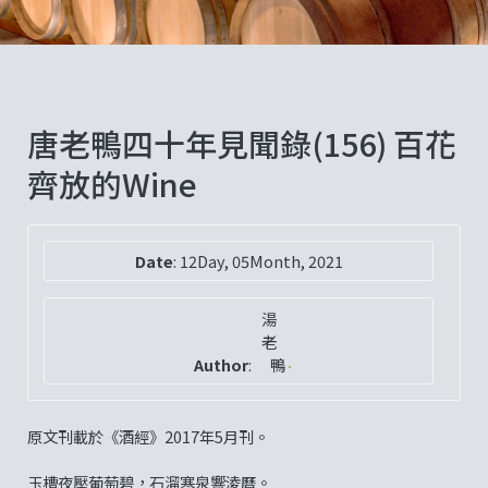
唐老鴨四十年見聞錄(156) 百花
齊放的Wine
Date
:
12Day, 05Month, 2021
湯
老
Author
:
鴨
原文刊載於《酒經》2017年5月刊。
玉槽夜壓葡萄碧，石溜寒泉響淩曆。