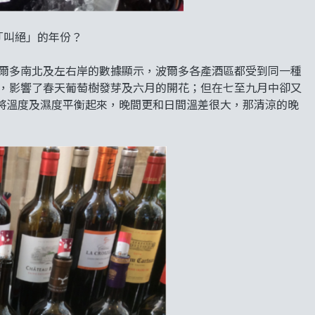
人「叫絕」的年份？
波爾多南北及左右岸的數據顯示，波爾多各產酒區都受到同一種
冷，影響了春天葡萄樹發芽及六月的開花；但在七至九月中卻又
將溫度及濕度平衡起來，晚間更和日間溫差很大，那清涼的晚