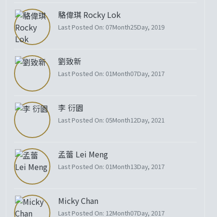
駱偉琪 Rocky Lok
Last Posted On: 07Month25Day, 2019
劉致新
Last Posted On: 01Month07Day, 2017
李 衍園
Last Posted On: 05Month12Day, 2021
孟蕾 Lei Meng
Last Posted On: 01Month13Day, 2017
Micky Chan
Last Posted On: 12Month07Day, 2017