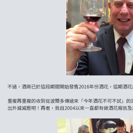
不過，酒商已於這段期間開始發售2016年份酒花，這期酒
重複再重複的收到從波爾多傳過來「今年酒花不可不試」的
出外減減壓吧！再者，我自2004以來一直都有做酒花報告