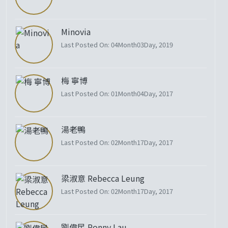
Minovia
Last Posted On: 04Month03Day, 2019
梅 寧博
Last Posted On: 01Month04Day, 2017
湯老鴨
Last Posted On: 02Month17Day, 2017
梁淑意 Rebecca Leung
Last Posted On: 02Month17Day, 2017
劉偉民 Ronny Lau