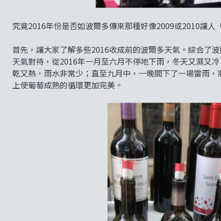
究竟2016年份是否如波爾多傳來那種好像2009或2010讓
首先，讓大家了解多些2016收成前的波爾多天氣。綜合了
天氣對待，從2016年一月至六月不停地下雨，冬天又濕又
乾又熱，雨水非常少；直至九月中，一晚間下了一場雷雨，
上使葡萄成熟的循環更加完美。