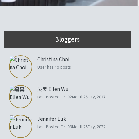
Bloggers
Christina Choi
User has no posts
吳昊 Ellen Wu
Last Posted On: 02Month25Day, 2017
Jennifer Luk
Last Posted On: 03Month28Day, 2022