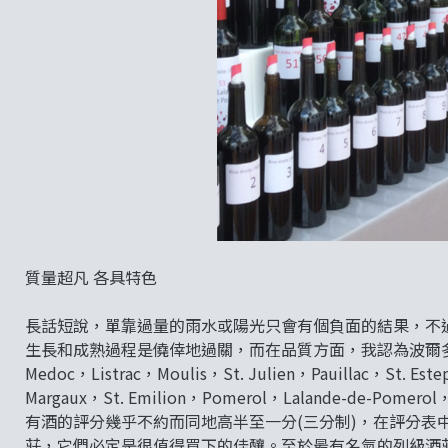
質量超凡 各具特色
長話短說，單靠過量的雨水或陽光只會有個負面的結果，不過
生長和成熟過程是僥倖地過關，而在品質方面，我認為波爾多
Medoc，Listrac，Moulis，St. Julien，Pauillac，St. Estep
Margaux，St. Emilion，Pomerol，Lalande-de-Pomerol
有酒的評分幾乎不約而同地高半至一分(三分制)，在評分表
莊，它們必定是很值得買下的佳釀。至於最有名氣的列級酒