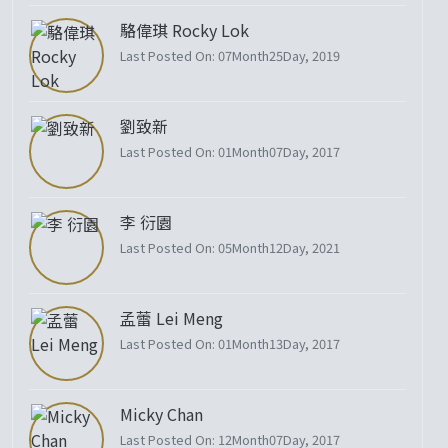
駱偉琪 Rocky Lok
Last Posted On: 07Month25Day, 2019
劉致新
Last Posted On: 01Month07Day, 2017
李 衍園
Last Posted On: 05Month12Day, 2021
孟蕾 Lei Meng
Last Posted On: 01Month13Day, 2017
Micky Chan
Last Posted On: 12Month07Day, 2017