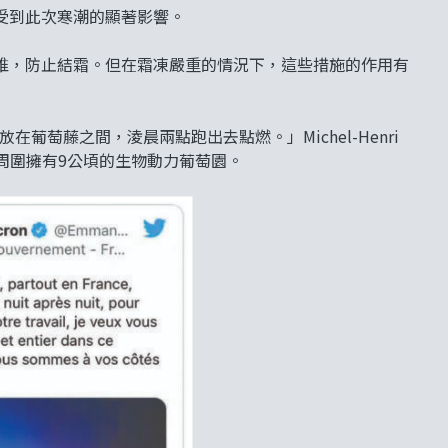
受到此次寒潮的顯著影響。
堆，防止結霜。但在霜凍嚴重的情況下，這些措施的作用有
葡萄藤之間，淩晨兩點跑出去點燃。」Michel-Henri
is)周圍擁有9公頃的生物動力葡萄園。