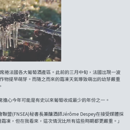
霜凍席捲法國各大葡萄酒產區。此前的三月中旬，法國出現一波
農作物提早萌芽。而隨之而來的霜凍天氣導致萌出的幼芽嚴重
。
非常擔心今年可能是有史以來葡萄收成最少的年份之一。
FNSEA)秘書長兼釀酒師Jérôme Despey在接受媒體採
經歷過霜凍，但在我看來，這次情況比所有這些時期都更嚴重。」