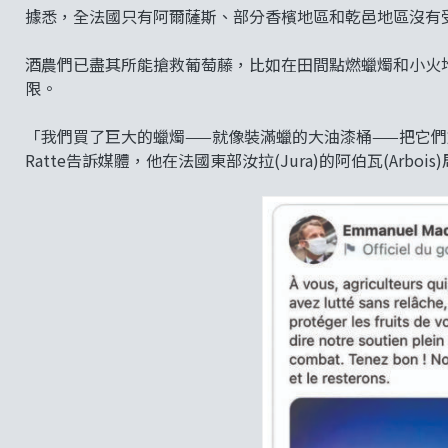
據悉，全法國只有阿爾薩斯、部分香檳地區和乾邑地區沒有
酒農們已盡其所能搶救葡萄藤，比如在田間點燃蠟燭和小火
限。
「我們買了巨大的蠟燭——就像裝滿蠟的大油漆桶——把它們放在
Ratte告訴媒體，他在法國東部汝拉(Jura)的阿伯瓦(Arbo