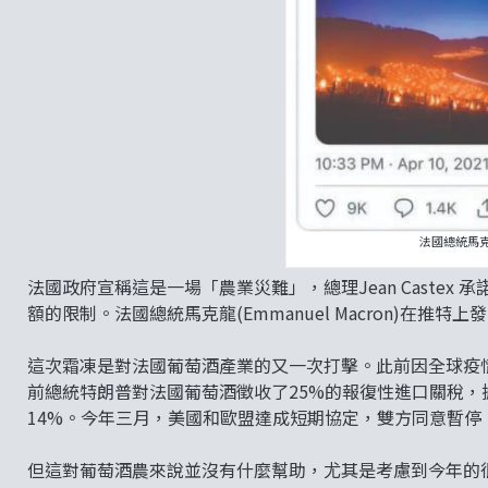
法國總統馬
法國政府宣稱這是一場「農業災難」，總理Jean Caste
額的限制。法國總統馬克龍(Emmanuel Macron)在
這次霜凍是對法國葡萄酒產業的又一次打擊。此前因全球疫情
前總統特朗普對法國葡萄酒徵收了25%的報復性進口關稅，
14%。今年三月，美國和歐盟達成短期協定，雙方同意暫停
但這對葡萄酒農來說並沒有什麼幫助，尤其是考慮到今年的