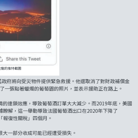
克龍的推特截圖
x 承諾政府將向受災物件提供緊急救援。他還取消了對財政補償金
推特上發了一張點著蠟燭的葡萄園的照片，並表示援助正在路上。
的連鎖效應，導致葡萄酒訂單大大減少。而2019年底，美國
據瞭解，這一舉動導致法國葡萄酒出口在2020年下降了
「報復性關稅」四個月。
很大一部分收成可能已經遭受損失。