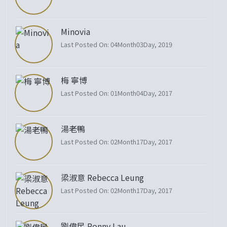
Minovia
Last Posted On: 04Month03Day, 2019
梅 寧博
Last Posted On: 01Month04Day, 2017
湯老鴨
Last Posted On: 02Month17Day, 2017
梁淑意 Rebecca Leung
Last Posted On: 02Month17Day, 2017
劉偉民 Ronny Lau