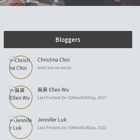
Bloggers
Christina Choi
User has no posts
吳昊 Ellen Wu
Last Posted On: 02Month25Day, 2017
Jennifer Luk
Last Posted On: 03Month28Day, 2022