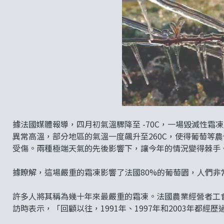
據法國媒體報導，四月初氣溫驟降至 -70C，一場毀滅性
異常高溫，部分地區的氣溫一度飆升至260C，使得葡萄等
受傷。兩種極端天氣的先後影響下，讓今年的情況變得棘手
據瞭解，這場嚴重的霜凍影響了法國80%的葡萄園，人們
許多人將其稱為幾十年來最嚴重的霜凍。法國農業經營者工會聯盟(
訪時表示，「回顧以往，1991年、1997年和2003年都