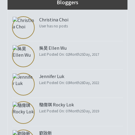
Bloggers
Christina Choi
User has no posts
吳昊 Ellen Wu
Last Posted On: 02Month25Day, 2017
Jennifer Luk
Last Posted On: 03Month28Day, 2022
駱偉琪 Rocky Lok
Last Posted On: 07Month25Day, 2019
劉致新