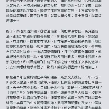
是在祭祀中地位身份最受尊敬的人，由他擎杯祭獻，也有說祭酒
本非官名，古時凡同輩之較年長的，都叫祭酒。到了後來，這個
職位便和酒脫了關係，變成了那個官職的首席，比方軍師祭酒，
就是首席軍師；國子監祭酒，就是大學校長；博士祭酒，就是首
席博士。
好了，祭酒與酒無關，卻從酒而來，假如香港委任一名評酒祭
酒，那就非劉致新劉校長莫屬了。劉校長為啥叫校長，眾說紛
紜，有褒有貶。據當年在澳洲，他在萬壽宮樓頭初遇老鴨，隨口
謅說因為愛在食肆中說三道四，所以被樓面謔稱為校長，但老鴨
自從認識他以來，一向認同這個稱呼，打從心底裡充滿尊敬，他
年紀雖然比我輕一點，但閱歷可能反而比我多，見識比我廣，自
那天開始，和《酒經月刊》結下不解之緣，栽進了文字的泥淖，
只去年因眼睛動手術脫了一期稿，簡直鞠躬盡瘁，醉而後已。
劉校長早年畢業於樹仁學院新聞系，所謂文人造反，十年不成，
但是文人講酒，就像《飲中八仙歌》杜甫筆下的詩酒雙仙李白一
樣，天子呼來不上船，自稱臣是酒中仙，於是乎，1998年創辦了
《酒經月刊》並擔任總編輯，專欄也遍佈全港各大報章。校長三
杯草聖傳，脫帽露頂王公前，揮毫落紙如雲煙。該刊可以說是全
球第一本真正的中文葡萄酒雜誌，見證著葡萄酒在香港、中國以
至亞洲的發展，對她的推廣不遺餘力。他對酒壇的影響力無遠弗