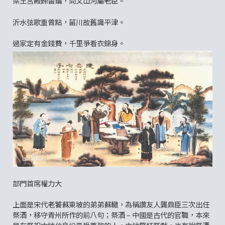
梁王宮殿歸留鑰，尚父山河屬老臣。
沂水弦歌重曾點，菑川故舊識平津。
過家定有金錢費，千里爭看衣錦身。
部門首席權力大
上面是宋代老饕蘇東坡的弟弟蘇轍，為稱讚友人龔鼎臣三次出任
祭酒，移守青州所作的前八句；祭酒 – 中國是古代的官職，本來