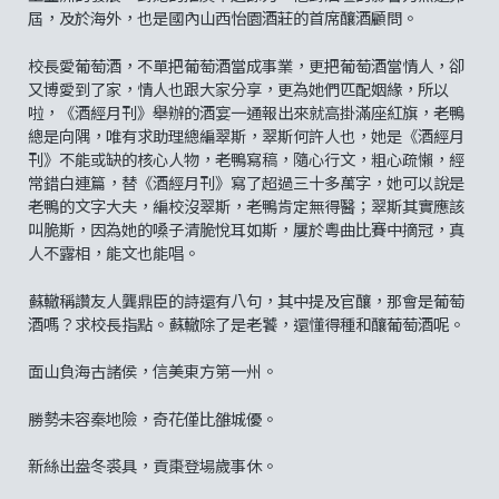
屆，及於海外，也是國內山西怡園酒莊的首席釀酒顧問。
校長愛葡萄酒，不單把葡萄酒當成事業，更把葡萄酒當情人，卻
又博愛到了家，情人也跟大家分享，更為她們匹配姻緣，所以
啦，《酒經月刊》舉辦的酒宴一通報出來就高掛滿座紅旗，老鴨
總是向隅，唯有求助理總編翠斯，翠斯何許人也，她是《酒經月
刊》不能或缺的核心人物，老鴨寫稿，隨心行文，粗心疏懶，經
常錯白連篇，替《酒經月刊》寫了超過三十多萬字，她可以說是
老鴨的文字大夫，編校沒翠斯，老鴨肯定無得醫；翠斯其實應該
叫脆斯，因為她的嗓子清脆悅耳如斯，屢於粵曲比賽中摘冠，真
人不露相，能文也能唱。
蘇轍稱讚友人龔鼎臣的詩還有八句，其中提及官釀，那會是葡萄
酒嗎？求校長指點。蘇轍除了是老饕，還懂得種和釀葡萄酒呢。
面山負海古諸侯，信美東方第一州。
勝勢未容秦地險，奇花僅比雒城優。
新絲出盎冬裘具，貢棗登場歲事休。