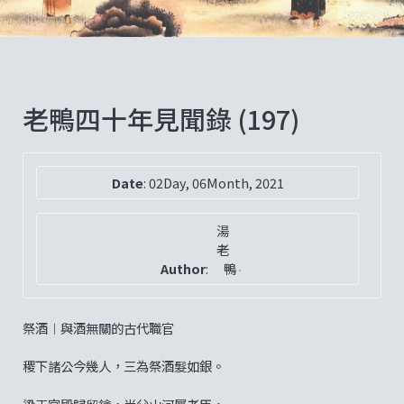
老鴨四十年見聞錄 (197)
Date
:
02Day, 06Month, 2021
湯
老
Author
:
鴨
祭酒︱與酒無關的古代職官
稷下諸公今幾人，三為祭酒髮如銀。