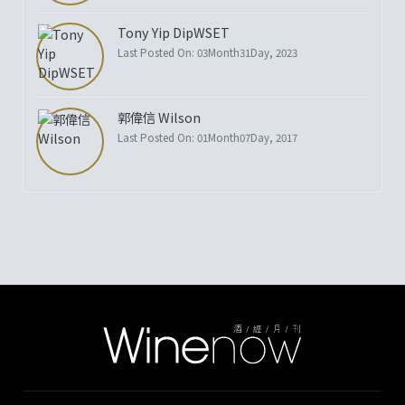
Tony Yip DipWSET
Last Posted On: 03Month31Day, 2023
郭偉信 Wilson
Last Posted On: 01Month07Day, 2017