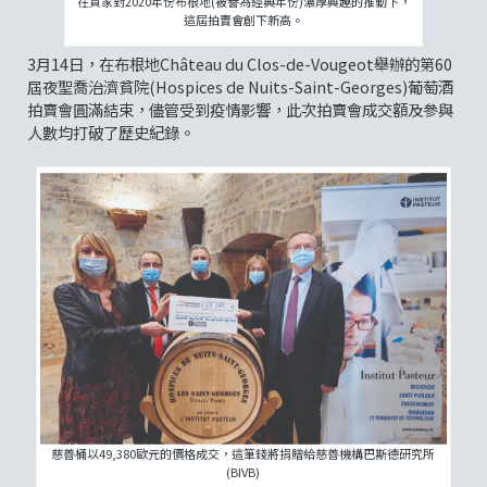
在買家對2020年份布根地(被譽為經典年份)濃厚興趣的推動下，
這屆拍賣會創下新高。
3月14日，在布根地Château du Clos-de-Vougeot舉辦的第60
屆夜聖喬治濟貧院(Hospices de Nuits-Saint-Georges)葡萄酒
拍賣會圓滿結束，儘管受到疫情影響，此次拍賣會成交額及參與
人數均打破了歷史紀錄。
慈善桶以49,380歐元的價格成交，這筆錢將捐贈給慈善機構巴斯德研究所
(BIVB)