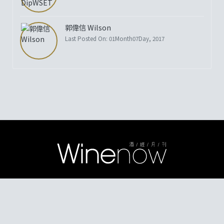
郭偉信 Wilson
Last Posted On: 01Month07Day, 2017
© Copyright 2026 Winenow - All Rights Reserved
Under the law of Hong Kong, intoxicating liquor must not be sold or
supplied to a minor in the course of business. 根據香港法律，不得在業務