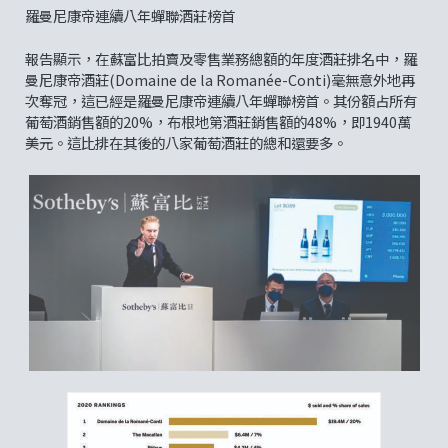
羅曼尼康帝連續八年蟬聯酒莊榜首
報告顯示，在蘇富比拍賣及零售業務總額的年度酒莊排名中，羅
曼尼康帝酒莊(Domaine de la Romanée-Conti)毫無意外地再
次奪冠，這已經是羅曼尼康帝連續八年蟬聯榜首。其份額占所有
葡萄酒銷售額的20%，布根地第酒莊銷售額的48%，即1940萬
美元。這比排在其後的八家葡萄酒莊的總和還要多。