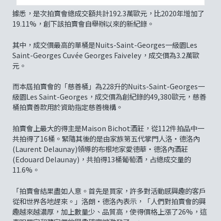
據悉，是次拍賣會總成交額共計192.3萬歐元，比2020年增加了
19.11%，創下該拍賣會自舉辦以來的新紀錄。
其中，成交價最高的單桶是Nuits-Saint-Georges一級園Les
Saint-Georges Cuvée Georges Faiveley，成交價為3.2萬歐
元。
而本屆拍賣會的「慈善桶」為228升的Nuits-Saint-Georges一
級園Les Saint-Georges，成交價為創紀錄的49,380歐元，慈善
桶拍賣善款用於資助指定慈善機構。
拍賣會上最大的得主是Maison Bichot酒莊，從112件拍品中一
共拍得了16桶。緊隨其後的是由家族第五代掌門人洛‧德洛內
(Laurent Delaunay)領導的布根地家愛德華‧德洛內酒莊
(Edouard Delaunay)，共拍得13桶葡萄酒，占總成交量的
11.6%。
「拍賣會結果盡如人意。首先是買家，許多對活動感興趣的客戶
從和世界各地趕來。」洛朗‧德洛內表示，「人們對拍賣會的興
趣越來越濃厚，加上數量少、品質高，使得價格上漲了26%，這