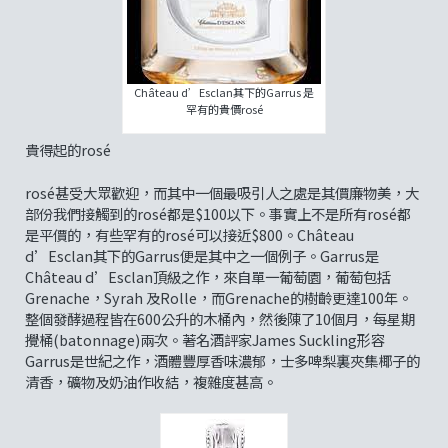
Château d’Esclan其下的Garrus 是
罕有的貴價rosé
貴得起的rosé
rosé甚受大眾歡迎，而其中一個最吸引人之處是其價廉物美，大
部份我們接觸到的rosé都是$100以下。事實上不是所有rosé都
是平價的，有些罕有的rosé可以接近$800。Château
d’Esclan其下的Garrus便是其中之一個例子。Garrus是
Château d’Esclan頂級之作，來自單一葡萄園，葡萄包括
Grenache，Syrah 及Rolle，而Grenache的樹齡更達100年。
整個發酵過程皆在600公升的木桶內，然後陳了10個月，每星期
攪桶(batonnage)兩次。著名酒評家James Suckling形容
Garrus是世紀之作，酒體豐厚香味濃郁，士多啤梨裏夾集椰子的
清香，礦物及奶油作收結，複雜度甚高。