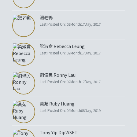
湯老鴨
Last Posted On: 02Month17Day, 2017
梁淑意 Rebecca Leung
Last Posted On: 02Month17Day, 2017
劉偉民 Ronny Lau
Last Posted On: 02Month17Day, 2017
黃苑 Ruby Huang
Last Posted On: 04Month08Day, 2019
Tony Yip DipWSET