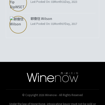
Last Posted On: 03Month31Day, 2023
郭偉信 Wilson
Last Posted On: 01Month07Day, 2017
© Copyright 2026 Winenow - All Rights Reserved
Under the law of Hong Kong, intoxicating liquor must not be sold or