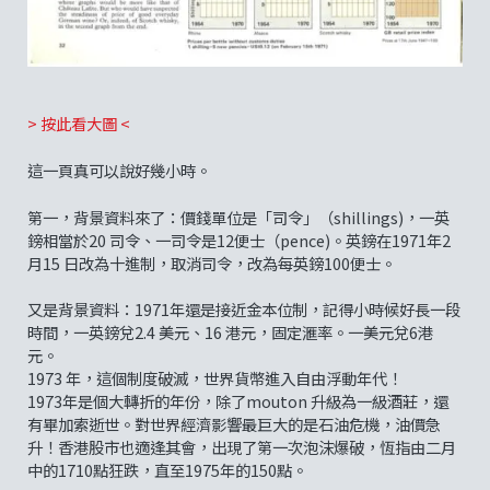
> 按此看大圖 <
這一頁真可以說好幾小時。
第一，背景資料來了：價錢單位是「司令」（shillings)，一英
鎊相當於20 司令、一司令是12便士（pence)。英鎊在1971年2
月15 日改為十進制，取消司令，改為每英鎊100便士。
又是背景資料：1971年還是接近金本位制，記得小時候好長一段
時間，一英鎊兌2.4 美元、16 港元，固定滙率。一美元兌6港
元。
1973 年，這個制度破滅，世界貨幣進入自由浮動年代！
1973年是個大轉折的年份，除了mouton 升級為一級酒莊，還
有畢加索逝世。對世界經濟影響最巨大的是石油危機，油價急
升！香港股市也適逢其會，出現了第一次泡沫爆破，恆指由二月
中的1710點狂跌，直至1975年的150點。