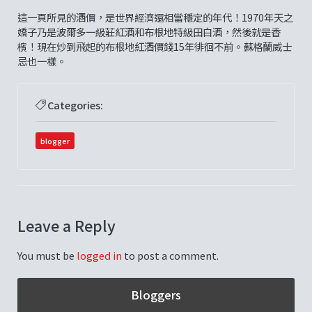
這一頁所見的酒價，是世界經濟還相當穩定的年代！1970年天之
嬌子乃是波爾多一級莊紅酒和布根地特級田白酒，然後就是香
檳！現在炒到飛起的布根地紅酒價錢15年徘徊不前。蘇格蘭威士
忌也一樣。
Categories:
blogger
Leave a Reply
You must be
logged in
to post a comment.
Bloggers