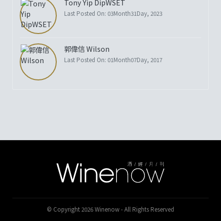
Tony Yip DipWSET
Last Posted On: 03Month31Day, 2023
郭偉信 Wilson
Last Posted On: 01Month07Day, 2017
© Copyright 2026 Winenow - All Rights Reserved