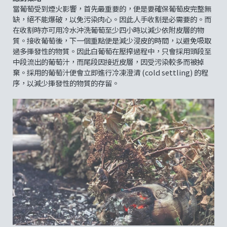
當葡萄受到煙火影響，首先最重要的，便是要確保葡萄皮完整無
缺，絕不能爆破，以免污染肉心。因此人手收割是必需要的。而
在收割時亦可用冷水沖洗葡萄至少四小時以減少依附皮層的物
質。接收葡萄後，下一個重點便是減少浸皮的時間，以避免吸取
過多揮發性的物質。因此白葡萄在壓搾過程中，只會採用頭段至
中段流出的葡萄汁，而尾段因接近皮層，因受污染較多而被掉
棄。採用的葡萄汁便會立即進行冷凍澄清 (cold settling) 的程
序，以減少揮發性的物質的存留。