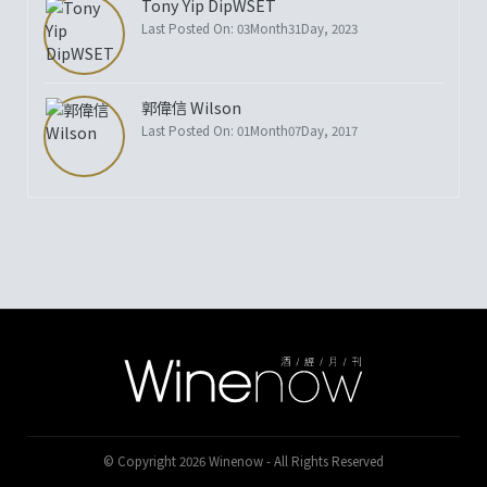
Tony Yip DipWSET
Last Posted On: 03Month31Day, 2023
郭偉信 Wilson
Last Posted On: 01Month07Day, 2017
© Copyright 2026 Winenow - All Rights Reserved