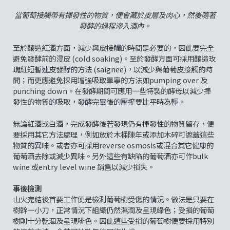
當葡萄接觸帶有揮發性的物質，便會藏於皮層及肉心，然後隨著
發酵的過程滲入酒內。
至於釀造紅酒方面，減少與皮接觸的時間是必要的，因此要完全
避免發酵前的浸皮 (cold soaking)。至於發酵方面可採用釀造玫
瑰紅短暫連皮發酵的方法 (saignee)，以減少與葡萄皮接觸的時
間；而更應避免採用增強吸取單寧的方法如pumping over 及
punching down。在發酵期間可應用一些特製的酵母以減少揮
發性的物質的吸取，發酵完畢後的壓搾要比平時為輕。
無論紅酒或白酒，完成發酵後若發現仍有揮發性的物質留存，便
要採用其它方法處理，例如放於木桶陳年或添加木碎可遮蓋這些
物質的異味。或者亦可採用reverse osmosis或混合其它健康的
葡萄酒去除或減少異味。另外這些有缺陷的葡萄酒亦可作bulk
wine 或entry level wine 銷售以減少損失。
事後檢測
山火完結後首要工作便是檢測葡萄樹受傷的情況。做法是只要在
樹幹一小刀，正常情況下組織仍然濕潤及呈現綠色；受損的葡萄
樹則十分乾涸及呈現啡色。因此這些受損的葡萄樹便要採用特別