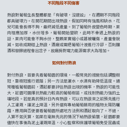
不同階段不同傷害
熱浪對葡萄生長整體都是「有破壞，沒建設」，在週期不同階段
都具破壞力。在開花期間出現熱浪，假如同時有強風和缺水，花
兒可能會長得不夠，最終減低產量。到了葡萄外皮變色時期，果
肉理應加厚，水份增多，葡萄開始變軟，此時不幸遇上熱浪的
話，果肉可能會不夠水份，整顆果實縮小或甚被曬傷，產量會銳
減。如收成期碰上熱浪，酒廠或需把葡萄汁液進行冷卻，否則釀
酒和發酵過程會出岔子，故廠房對電力能源需求大為增加。
如何對付熱浪
對付熱浪，首要先看葡萄園的環境，一般常見的措施包括調整樹
冠，靠樹冠進行遮蔭；另一方法是灑水，水滴有助降低溫度。通
常種植葡萄園前，酒莊都要評估熱浪出現的機率，熱浪的可能性
大，莊園可選擇抗熱能力較高的葡萄樹苗，或找耐熱能力強的土
壤地段。若是真的預計日內有熱浪，可以在熱浪來之前預先進行
人工灌溉，讓泥土降溫，另外還有專給葡萄藤用的植物太陽防曬
霜，應用與否便要看葡萄園所處地方法例和酒莊取向了。不過，
人算不如天算，如果在毫無先兆的情況下給熱浪偷襲，莊園都要
儘快在事後為泥土灌溉降溫，小心監察和保護壞葡萄免受昆蟲或