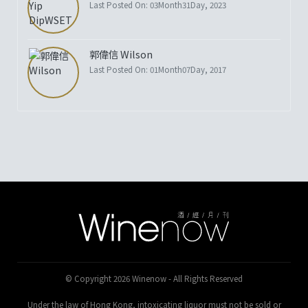
Last Posted On: 03Month31Day, 2023
郭偉信 Wilson
Last Posted On: 01Month07Day, 2017
© Copyright 2026 Winenow - All Rights Reserved
Under the law of Hong Kong, intoxicating liquor must not be sold or