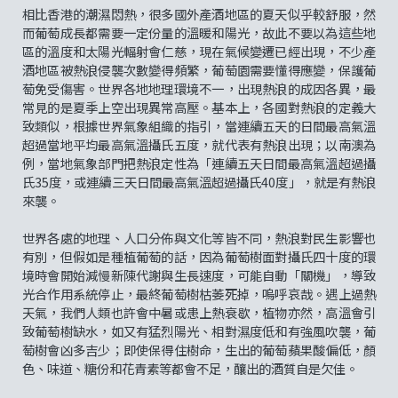
相比香港的潮濕悶熱，很多國外產酒地區的夏天似乎較舒服，然
而葡萄成長都需要一定份量的溫暖和陽光，故此不要以為這些地
區的溫度和太陽光輻射會仁慈，現在氣候變遷已經出現，不少產
酒地區被熱浪侵襲次數變得頻繁，葡萄園需要懂得應變，保護葡
萄免受傷害。世界各地地理環境不一，出現熱浪的成因各異，最
常見的是夏季上空出現異常高壓。基本上，各國對熱浪的定義大
致類似，根據世界氣象組織的指引，當連續五天的日間最高氣溫
超過當地平均最高氣溫攝氏五度，就代表有熱浪出現；以南澳為
例，當地氣象部門把熱浪定性為「連續五天日間最高氣溫超過攝
氏35度，或連續三天日間最高氣溫超過攝氏40度」，就是有熱浪
來襲。
世界各處的地理、人口分佈與文化等皆不同，熱浪對民生影響也
有別，但假如是種植葡萄的話，因為葡萄樹面對攝氏四十度的環
境時會開始減慢新陳代謝與生長速度，可能自動「關機」，導致
光合作用系統停止，最終葡萄樹枯萎死掉，嗚呼哀哉。遇上過熱
天氣，我們人類也許會中暑或患上熱衰歇，植物亦然，高溫會引
致葡萄樹缺水，如又有猛烈陽光、相對濕度低和有強風吹襲，葡
萄樹會凶多吉少；即使保得住樹命，生出的葡萄蘋果酸偏低，顏
色、味道、糖份和花青素等都會不足，釀出的酒質自是欠佳。