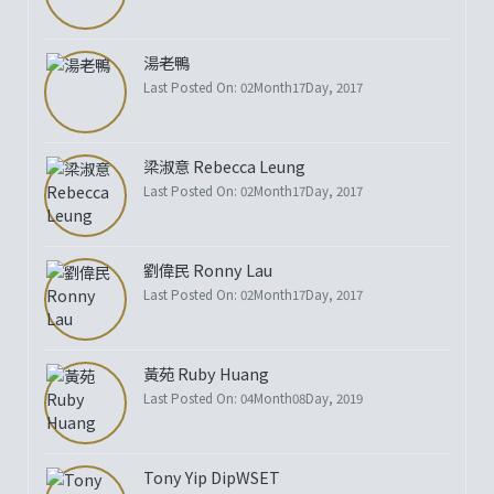
湯老鴨
Last Posted On: 02Month17Day, 2017
梁淑意 Rebecca Leung
Last Posted On: 02Month17Day, 2017
劉偉民 Ronny Lau
Last Posted On: 02Month17Day, 2017
黃苑 Ruby Huang
Last Posted On: 04Month08Day, 2019
Tony Yip DipWSET