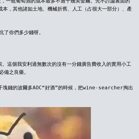
上，一瓶葡萄酒的成本最多不過十幾美金爾。先不討論裏面的
成本，其他諸如土地、機械折舊、人工（占很大一部分）、產
”坑了你們多少錢呀。
索。這個我安利過無數次的沒有一分錢廣告費收入的實用小工
行必備之良藥。
千塊錢的波爾多
AOC
“好酒”的時候，把
wine-searcher
掏出