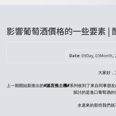
影響葡萄酒價格的一些要素 | 酌
Date
:
09Day, 03Month, 
大家好，
上一期開始新推出的
#
謠言推土機
#
系列收到了來自同事朋友
探討的是進口葡萄酒的
水過來的那些我們就