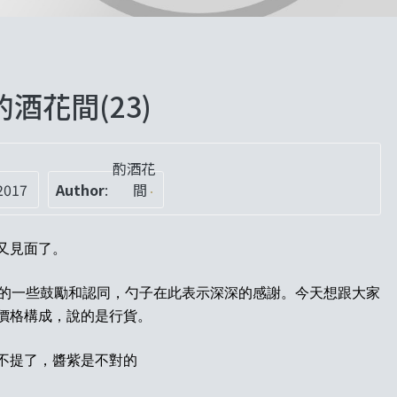
酒花間(23)
酌酒花
2017
Author
:
間
又見面了。
的一些鼓勵和認同，勺子在此表示深深的感謝。今天想跟大家
價格構成，說的是行貨。
不提了，醬紫是不對的