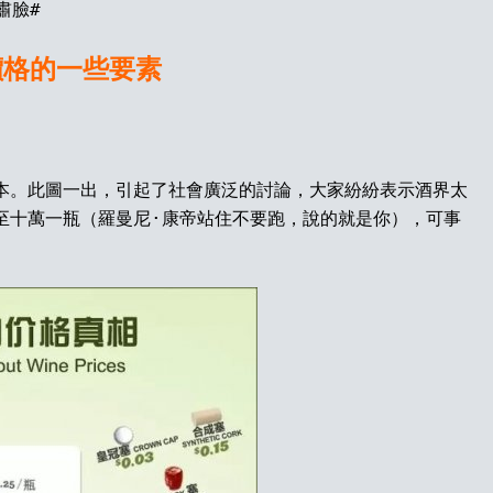
肅臉
#
價格的
一些要素
本。此圖一出，引起了社會廣泛的討論，大家紛紛表示酒界太
至十萬一瓶（羅曼尼
·康帝站住不要跑，說的就是你），可事