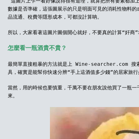
這圖片上乍一看好像說得很有道理，就算把所有要素都加
數據是否準確，這張圖展示的只是明面可見的消耗性物料的
品流通、稅費等隱形成本，可都沒計算呐。
所以，大家看著這圖片圖個開心就好，不要真的計算
“奸商
怎麼看一瓶酒貴不貴？
最簡單直接粗暴的方法就是上
Wine-searcher.com
搜
具，確實是能幫你快速分辨
“手上這酒值多少錢”的居家旅
當然，用的時候也要慎重，千萬不要在朋友說他買了一瓶一
來。