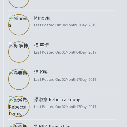
Minovia
Last Posted On: 04Month03Day, 2019
梅 寧博
Last Posted On: 01Month04Day, 2017
湯老鴨
Last Posted On: 02Month17Day, 2017
梁淑意 Rebecca Leung
Last Posted On: 02Month17Day, 2017
劉偉民 Ronny Lau