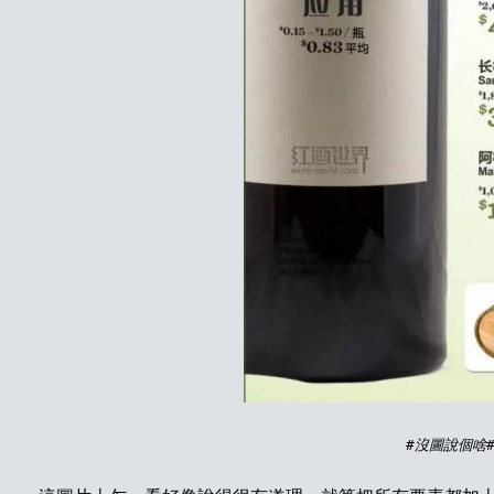
#
沒圖說個啥