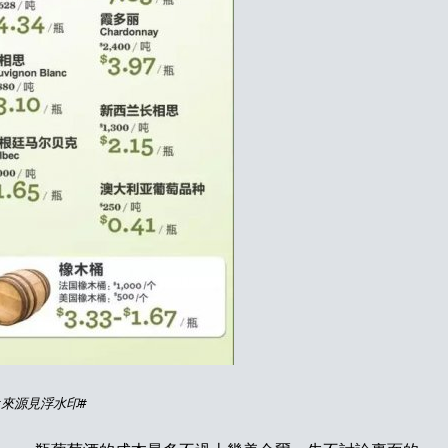
#
來源見浮水印
#