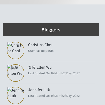
Bloggers
Christina Choi
User has no posts
吳昊 Ellen Wu
Last Posted On: 02Month25Day, 2017
Jennifer Luk
Last Posted On: 03Month28Day, 2022