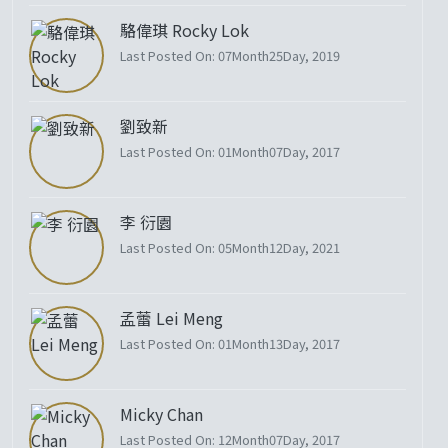
駱偉琪 Rocky Lok
Last Posted On: 07Month25Day, 2019
劉致新
Last Posted On: 01Month07Day, 2017
李 衍園
Last Posted On: 05Month12Day, 2021
孟蕾 Lei Meng
Last Posted On: 01Month13Day, 2017
Micky Chan
Last Posted On: 12Month07Day, 2017