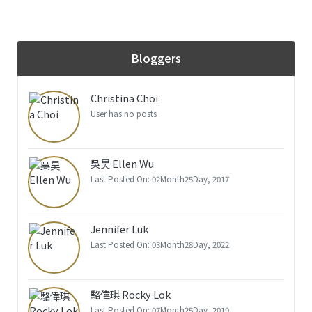
Bloggers
Christina Choi
User has no posts
吳昊 Ellen Wu
Last Posted On: 02Month25Day, 2017
Jennifer Luk
Last Posted On: 03Month28Day, 2022
駱偉琪 Rocky Lok
Last Posted On: 07Month25Day, 2019