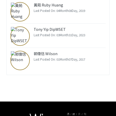
黃苑 Ruby Huang
Last Posted On: 04Month08Day, 2019
Tony Yip DipWSET
Last Posted On: 03Month31Day, 2023
郭偉信 Wilson
Last Posted On: 01Month07Day, 2017