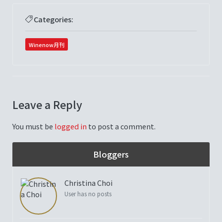
Categories:
Winenow月刊
Leave a Reply
You must be
logged in
to post a comment.
Bloggers
Christina Choi
User has no posts