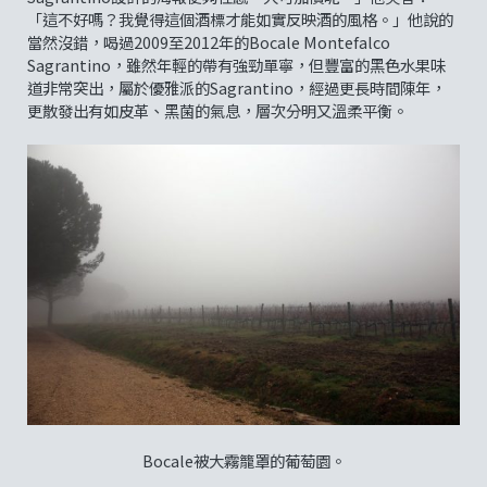
「這不好嗎？我覺得這個酒標才能如實反映酒的風格。」他說的
當然沒錯，喝過2009至2012年的Bocale Montefalco
Sagrantino，雖然年輕的帶有強勁單寧，但豐富的黑色水果味
道非常突出，屬於優雅派的Sagrantino，經過更長時間陳年，
更散發出有如皮革、黑菌的氣息，層次分明又溫柔平衡。
Bocale被大霧籠罩的葡萄園。