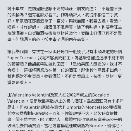
幾十年來，走訪過數也數不清的酒莊，朋友問道：「不是差不多
的酒桶嗎？還有甚麼好看？」作為酒評人，我從不相信二手資
訊，那家酒莊那瓶酒拿了一百分，與我無關，我要去過，看過，
喝過，才作評語。一瓶酒值不值得買，除了看味道，也要看莊主
及釀酒師。自從釀酒技術及器材普及化，要釀出好酒已經不是難
事，但釀酒人的心，卻主宰了酒的內在品質。
讓我舉個例，有次在一家酒莊喝到一瓶幾乎只有木頭味道的所謂
Super Tuscan，我毫不客氣問莊主，為甚麼會釀造這樣不能下咽
的葡萄酒？他語氣帶點諷刺回答：「是給美國人釀造的，我才不
會喝！」這樣將商業放在第一位的酒莊，即使其他產品多出色，
我也絕對不會買單。參觀酒莊，不但是看風土、技術、器材，更
重要是看人。
由Valentino Valentini及家人在2002年成立的Bocale di
Valentini，便是我最喜歡遇上的良心酒莊。雖然酒莊只有十多年
歷史，但Valentini家族在意大利Umbria的Montefalco種植葡
萄樹及橄欖樹已經超過一百年。儘管規模不大，又欠缺宣傳推
廣，卻不愁生意，除了本地人，周邊村民也會專程拿著兩公升的
玻璃瓶去四酒買油。當地方言稱這種玻璃瓶為Bocale，慢慢地，