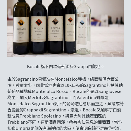
Bocale旗下四款葡萄酒及Grappa白蘭地。
由於Sagrantino只獲准在Montefalco種植，總面積僅六百公
頃，數量太少，因此當地也會以10-15%的Sagrantino勾兌其他
葡萄品種釀成Montefalco Rosso，Bocale的是以Sangiovese
為主，加入Merlot及Sagrantino。而Valentino對釀造
Montefalco Sagrantino剩下的葡萄渣也會珍而重之，蒸餾成芳
香艷麗的Grappa di Sagrantino。最近，Bocale又加添了白酒
新成員Trebbiano Spoletino，與意大利其他產酒區的
Trebbiano不同，這是酒身圓渾，帶有杏仁氣息的葡萄酒，當你
知道Umbria是個沒有海岸線的大區，便會明白這不是給你搭配