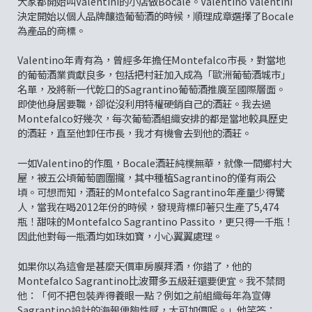
大家都開始叫Valentini的小店做Bocale。Valentino Valentini
決定開始以個人品牌釀造葡萄酒的時候，順理成章選擇了Bocale
為產品的商標。
Valentino年青有為，曾經多年擔任Montefalco市長，對當地
的葡萄酒業貢獻良多，包括把村莊加入成為「歐洲葡萄酒城市」
名單，及將新一代乾口的Sagrantino葡萄酒推廣至國際層面。
即使他身居要職，卻從沒利用特權硬銷自己的酒莊。我去過
Montefalco好幾次，每次葡萄酒組織安排的都是當地較具歷史
的酒莊，直至他卸任市長，我才有機會去到他的酒莊。
一如Valentino的作風，Bocale酒莊純樸無華，就像一間鄉村大
屋，被五公頃葡萄園圍攏，其中種植Sagrantino的僅有兩公
頃。可想而知，酒莊的Montefalco Sagrantino年產量少得驚
人，當我在喝2012年份的時候，發現背標印著只生產了5,474
瓶！甜味的Montefalco Sagrantino Passito，更只得一千瓶！
因此他對每一瓶酒均如珠如寶，小心翼翼處理。
如果你以為這會是甚麼天價車房膜拜酒，你錯了，他的
Montefalco Sagrantino比波爾多五級莊還要便宜。我不禁問
他：「何不把包裝弄得養眼一點？例如之前組織每年為宣傳
Sagrantino設計的海報便夠性感，大可加價呢。」他笑答：