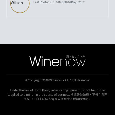
Last Posted On: 01Month07Day, 2017
© Copyright 2026 Winenow - All Rights Reserved
Under the law of Hong Kong, intoxicating liquor must not be sold or
supplied to a minor in the course of business. 根據香港法律，不得在業務
過程中，向未成年人售賣或供應令人醺醉的酒類。