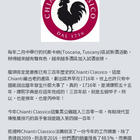
每年二月中舉行的托斯卡納(Toscana, Tuscany)區試新酒活動，
辦得越來越有聲有色，越來越多酒區加入試酒安排。
龍頭肯定是要推已有三百年歴史的Chianti Classico，這是
Chianti最古老的產區，劃出區界早在1716年。世上也許只有中
國能說出當年發生什麼大事了，真的，1716年，是清康熙五十五
年，康熙字典是在這年完成的！三百年前，就是五個甲子。所
以，也是猴年，也是丙申年！
今年Chianti Classico這隻黑公雞踏入三百零一年，有點現代宣
傳推廣技巧的高手會說是踏入第四個一百年！
抵達時Chianti Classico法團就派了一份今年的工作摘要，除了
表達自2009 –到去年2016，他們酒的銷量增長了48.5%，而美國