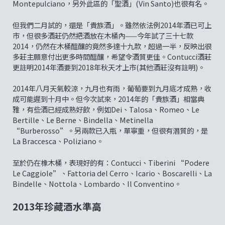
Montepulciano，另外此區的「聖酒」(Vin Santo)也很有名。
但我們二月試的，還是「貴族酒」。雖然依法例2014年酒已可上
市，但很多酒莊仍然把酒放在木桶內——今年試了三十七款
2014，仍然在木桶醞釀的竟然多達十九款，超過一半，反映出很
多莊主願意付出更多時間醞釀，希望令酒質更佳。Contucci酒莊
更註明2014年酒要到2018年秋天才上市(其他酒莊沒有註明)。
2014年八月天氣較涼，九月也有雨，葡萄要到九月底才成熟，收
成可能遲到十月中。但今次試來，2014年的「貴族酒」相當典
雅，有些酒已經成熟好飲，例如Dei、Talosa、Romeo、Le
Bertille、Le Berne、Bindella、Metinella
“Burberosso”。另兩款已入瓶，單寧重，但很有潛質的，是
La Braccesca、Poliziano。
至於仍在橡木桶，表現好的有：Contucci、Tiberini “Podere
Le Caggiole”、Fattoria del Cerro、Icario、Boscarelli、La
Bindelle、Nottola、Lombardo、Il Conventino。
2013年珍藏酒水準高