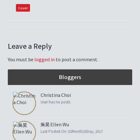
Cover
Leave a Reply
You must be
logged in
to post a comment.
Bloggers
Christina Choi
User has no posts
吳昊 Ellen Wu
Last Posted On: 02Month25Day, 2017