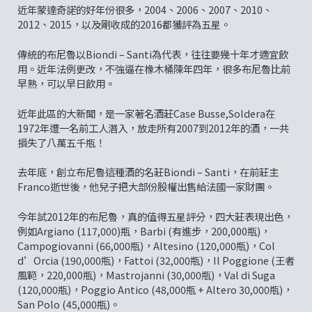
近年蒙達奇諾的好年份很多，2004、2006、2007、2010、
2012、2015，以及剛收成的2016都獲評為五星。
傳統的布尼魯以Biondi – Santi為代表，往往要幾十年才適宜飲
用。近年法例更改，不強逼在橡木桶陳年四年，很多布尼魯比前
早熟，可以早日飲用。
近年此區的大新聞，是一家著名酒莊Case Busse,Soldera在
1972年遭一名前工人潛入，放走所有2007到2012年的酒，一共
損失了八萬五千瓶！
去年底，創立布尼魯這種酒的名莊Biondi – Santi，在前莊主
Franco逝世後，他兒子把大部份股權出售給法國一家財團。
今年試2012年的布尼魯，真的值得五星評分，四大莊表現出色，
例如Argiano (117,000)瓶，Barbi (有進步，200,000瓶)，
Campogiovanni (66,000瓶)，Altesino (120,000瓶)，Col
d’Orcia (190,000瓶)，Fattoi (32,000瓶)，Il Poggione (王者
風範，220,000瓶)，Mastrojanni (30,000瓶)，Val di Suga
(120,000瓶)，Poggio Antico (48,000瓶 + Altero 30,000瓶)，
San Polo (45,000瓶)。