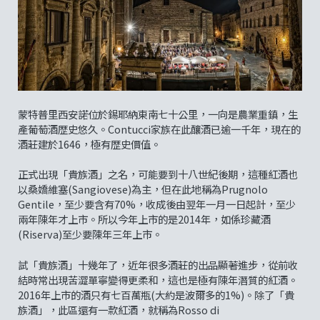
蒙特普里西安諾位於錫耶納東南七十公里，一向是農業重鎮，生
產葡萄酒歴史悠久。Contucci家族在此釀酒已逾一千年，現在的
酒莊建於1646，極有歴史價值。
正式出現「貴族酒」之名，可能要到十八世紀後期，這種紅酒也
以桑嬌維塞(Sangiovese)為主，但在此地稱為Prugnolo
Gentile，至少要含有70%，收成後由翌年一月一日起計，至少
兩年陳年才上市。所以今年上市的是2014年，如係珍藏酒
(Riserva)至少要陳年三年上市。
試「貴族酒」十幾年了，近年很多酒莊的出品顯著進步，從前收
結時常出現苦澀單寧變得更柔和，這也是極有陳年潛質的紅酒。
2016年上市的酒只有七百萬瓶(大約是波爾多的1%)。除了「貴
族酒」，此區還有一款紅酒，就稱為Rosso di