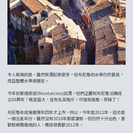
令人敬佩的是，雖然新酒莊那麼多，但布尼魯的水準仍然甚高，
而且整體水準很穩定。
今年到蒙達奇諾(Montalcino)試酒，他們正慶祝布尼魯法團成
立50周年！晚宴盛大，並有名菜兔仔。可惜我傷風，早睡了！
布尼魯收成後要陳年四年才上市，所以，今年是2012年，這也是
一個五星年份。雖然沒有2010年那麼濃郁，但仍然十分出色，喜
歡較典雅風格的人，應該很喜歡2012年。