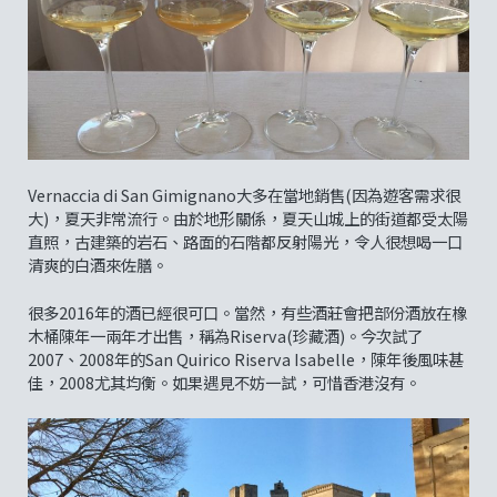
Vernaccia di San Gimignano大多在當地銷售(因為遊客需求很
大)，夏天非常流行。由於地形關係，夏天山城上的街道都受太陽
直照，古建築的岩石、路面的石階都反射陽光，令人很想喝一口
清爽的白酒來佐膳。
很多2016年的酒已經很可口。當然，有些酒莊會把部份酒放在橡
木桶陳年一兩年才出售，稱為Riserva(珍藏酒)。今次試了
2007、2008年的San Quirico Riserva Isabelle，陳年後風味甚
佳，2008尤其均衡。如果遇見不妨一試，可惜香港沒有。