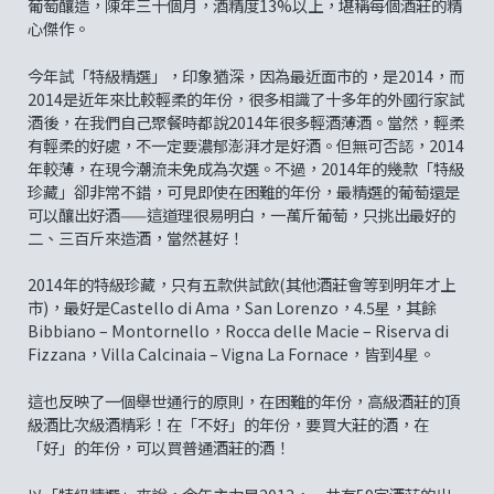
葡萄釀造，陳年三十個月，酒精度13%以上，堪稱每個酒莊的精
心傑作。
今年試「特級精選」，印象猶深，因為最近面市的，是2014，而
2014是近年來比較輕柔的年份，很多相識了十多年的外國行家試
酒後，在我們自己聚餐時都說2014年很多輕酒薄酒。當然，輕柔
有輕柔的好處，不一定要濃郁澎湃才是好酒。但無可否認，2014
年較薄，在現今潮流未免成為次選。不過，2014年的幾款「特級
珍藏」卻非常不錯，可見即使在困難的年份，最精選的葡萄還是
可以釀出好酒——這道理很易明白，一萬斤葡萄，只挑出最好的
二、三百斤來造酒，當然甚好！
2014年的特級珍藏，只有五款供試飲(其他酒莊會等到明年才上
市)，最好是Castello di Ama，San Lorenzo，4.5星，其餘
Bibbiano – Montornello，Rocca delle Macie – Riserva di
Fizzana，Villa Calcinaia – Vigna La Fornace，皆到4星。
這也反映了一個舉世通行的原則，在困難的年份，高級酒莊的頂
級酒比次級酒精彩！在「不好」的年份，要買大莊的酒，在
「好」的年份，可以買普通酒莊的酒！