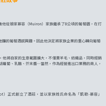
人，婚後他從娘家慕容（Muiron）家族繼承了8公頃的葡萄園，在打
他釀的葡萄酒感興趣。因此他決定將家族企業的重心轉向葡萄
，他將自家的生意範圍擴大，不僅賣羊毛、紡織品，同時經銷
胡蘿蔔、乳酪、芥末醬…當然，作為經營進出口業務的商人，
licquot）正式創立了酒莊，並以家族姓氏命名為「凱歌-慕容」