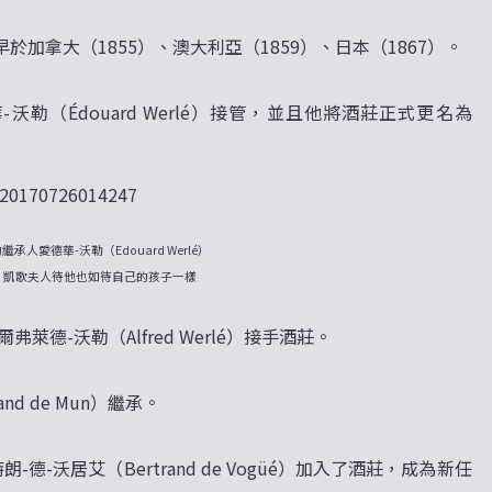
加拿大（1855）、澳大利亞（1859）、日本（1867）。
勒（Édouard Werlé）接管，並且他將酒莊正式更名為
愛德華-沃勒（Edouard Werlé）
，凱歌夫人待他也如待自己的孩子一樣
爾弗萊德-沃勒（Alfred Werlé）接手酒莊。
d de Mun）繼承。
特朗-德-沃居艾（Bertrand de Vogüé）加入了酒莊，成為新任