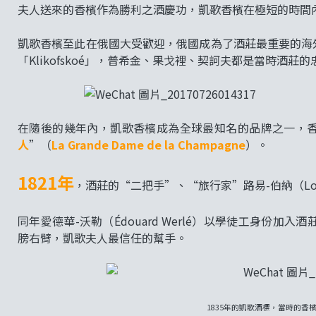
夫人送來的香檳作為勝利之酒慶功，凱歌香檳在極短的時間
凱歌香檳至此在俄國大受歡迎，俄國成為了酒莊最重要的海
「Klikofskoé」，普希金、果戈裡、契訶夫都是當時酒莊
在隨後的幾年內，凱歌香檳成為全球最知名的品牌之一，
人
”（
La Grande Dame de la Champagne
）。
1821年
，酒莊的“二把手”、“旅行家”路易-伯納（Loui
同年愛德華-沃勒（Édouard Werlé）以學徒工身份
膀右臂，凱歌夫人最信任的幫手。
1835年的凱歌酒標，當時的香檳