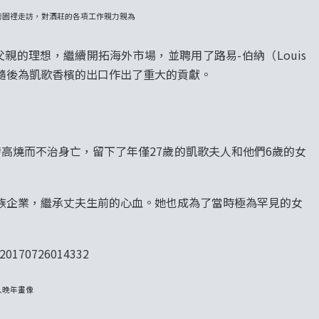
萄園裡走訪，對酒莊的各項工作親力親為
）繼承了父親的理想，繼續開拓海外市場，並聘用了路易-伯納（Louis
”隨後為凱歌香檳的出口作出了重大的貢獻。
t）因突發高燒而不治身亡，留下了年僅27歲的凱歌夫人和他們6歲的女
族企業，繼承丈夫生前的心血。她也成為了當時極為罕見的女
人晚年畫像