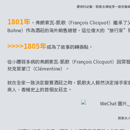
據資料記載，凱歌夫婦經常一起到葡
1801年
，弗朗索瓦-凱歌（François Clicquot
Bohne）作為酒莊的海外銷售總管，這位偉大的“旅行家
>>>>1805年
成為了故事的轉捩點。
從小體弱多病的弗朗索瓦-凱歌（François Clicquo
兒克萊蒙汀（Clémentine）。
就在全家一致決定變賣酒莊之時，凱歌夫人毅然決定接手家
商人、香檳史上的首個女莊主。
凱歌夫