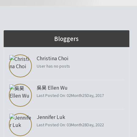
Bloggers
Christina Choi
User has no posts
吳昊 Ellen Wu
Last Posted On: 02Month25Day, 2017
Jennifer Luk
Last Posted On: 03Month28Day, 2022