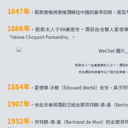
1847年
，凱歌香檳將香檳酒銷往中國的最早記錄，甚至早於
1866年
，凱歌夫人于89歲逝世。酒莊由合夥人愛德華-沃
「Veuve Clicquot Ponsardin」。
凱歌夫人一生最重要的人之一、酒莊的繼承人
他為酒莊的發展作出了極大的貢獻
1884年
，愛德華-沃勒（Édouard Werlé）去世，其子阿
1907年
，他去世後將酒莊交給女婿貝特朗-德-曼（Bertran
1932年
，貝特朗-德-曼（Bertrand de Mun）的女婿貝