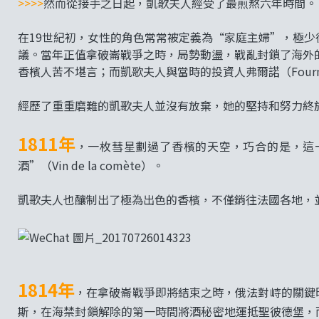
>>>>
然而從接手之日起，凱歌夫人經受了最煎熬六年時間。
在19世紀初，女性的角色常常被定義為“家庭主婦”，極
議。當年正值拿破崙戰爭之時，局勢動盪，戰亂封鎖了海外
香檳人苦不堪言；而凱歌夫人與當時的投資人弗爾諾（Four
經歷了重重磨難的凱歌夫人並沒有放棄，她的堅持和努力終
1811年
，一枚彗星劃過了香檳的天空，巧合的是，這
酒”（Vin de la comète）。
凱歌夫人也釀制出了極為出色的香檳，不僅銷往法國各地，
1814年
，在拿破崙戰爭即將結束之時，俄法對峙的關鍵時刻
斯，在海禁封鎖解除的第一時間將酒秘密地運抵聖彼德堡，