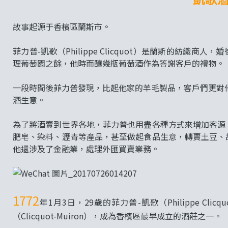
故事起源于香檳區蘭斯市。
菲力普-凱歌（Philippe Clicquot）是蘭斯的紡織商
理葡萄園之餘，他時而釀幾瓶葡萄酒作為答謝客戶的禮物。
一段時間後菲力普發現，比起他家的羊毛製品，客戶們更對
酒生意。
為了將酒賣到世界各地，菲力普也用盡各種方式來增加客源
肥皂、染料、瀝青等產品，甚至做起食品生意，轉賣土豆、
他還涉及了金融業，處理外匯買賣業務。
1772
年1月3日，29歲的菲力普-凱歌（Philippe C
（Clicquot-Muiron），成為香檳區最早成立的酒莊之一。