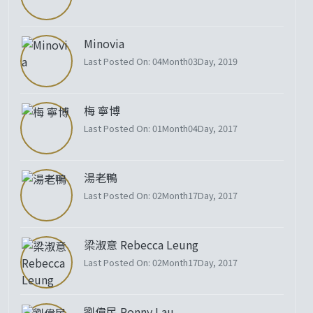
Minovia
Last Posted On: 04Month03Day, 2019
梅 寧博
Last Posted On: 01Month04Day, 2017
湯老鴨
Last Posted On: 02Month17Day, 2017
梁淑意 Rebecca Leung
Last Posted On: 02Month17Day, 2017
劉偉民 Ronny Lau