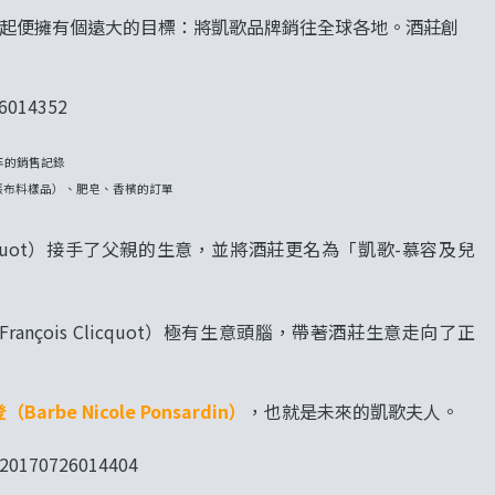
酒莊創立之日起便擁有個遠大的目標：將凱歌品牌銷往全球各地。酒莊創
3年的銷售記錄
張布料樣品）、肥皂、香檳的訂單
licquot）接手了父親的生意，並將酒莊更名為「凱歌-慕容及兒
çois Clicquot）極有生意頭腦，帶著酒莊生意走向了正
arbe Nicole Ponsardin）
，也就是未來的凱歌夫人。