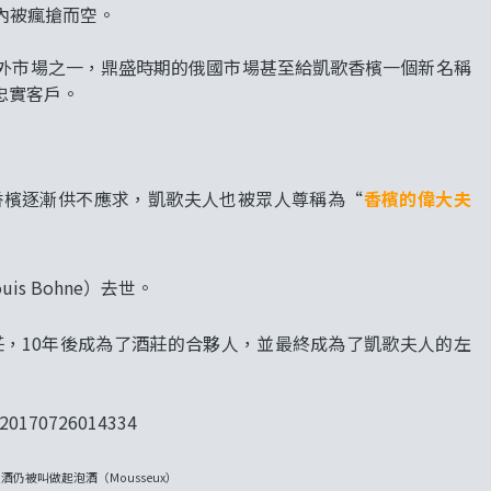
內被瘋搶而空。
外市場之一，鼎盛時期的俄國市場甚至給凱歌香檳一個新名稱
的忠實客戶。
香檳逐漸供不應求，凱歌夫人也被眾人尊稱為“
香檳的偉大夫
s Bohne）去世。
加入酒莊，10年後成為了酒莊的合夥人，並最終成為了凱歌夫人的左
酒仍被叫做起泡酒（Mousseux）