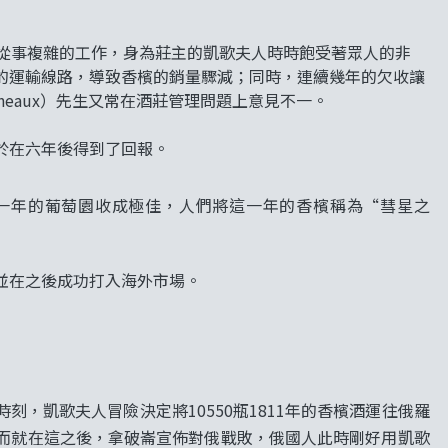
少從事複雜的工作，身為莊主的凱歌夫人時時飽受著眾人的非
的運輸線路，導致香檳的銷量驟減；同時，連續幾年的欠收讓
neaux）先生又常在酒莊管理問題上意見不一。
於在六年後得到了回報。
一年的葡萄園收成極佳，人們將這一年的香檳稱為“彗星之
並在之後成功打入海外市場。
，凱歌夫人冒險決定將10550瓶1811年的香檳酒運往俄羅
而就在這之後，拿破崙宣佈對俄戰敗，俄國人此時剛好用凱歌