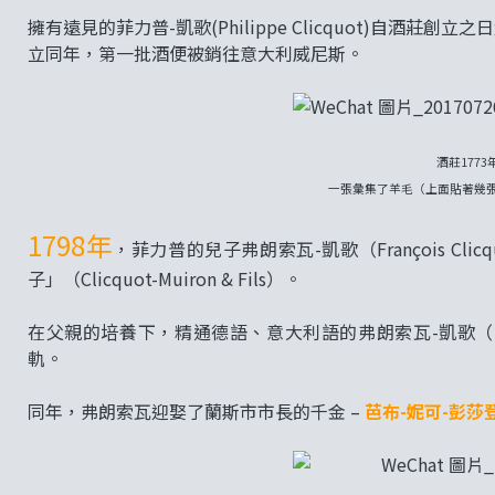
擁有遠見的菲力普-凱歌(Philippe Clicquot)自
立同年，第一批酒便被銷往意大利威尼斯。
酒莊177
一張彙集了羊毛（上面貼著幾
1798年
，菲力普的兒子弗朗索瓦-凱歌（François C
子」（Clicquot-Muiron & Fils）。
在父親的培養下，精通德語、意大利語的弗朗索瓦-凱歌（Fran
軌。
同年，弗朗索瓦迎娶了蘭斯市市長的千金 –
芭布-妮可-彭莎登（B