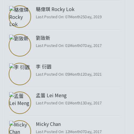
駱偉琪 Rocky Lok
Last Posted On: 07Month25Day, 2019
劉致新
Last Posted On: 01Month07Day, 2017
李 衍園
Last Posted On: 05Month12Day, 2021
孟蕾 Lei Meng
Last Posted On: 01Month13Day, 2017
Micky Chan
Last Posted On: 12Month07Day, 2017