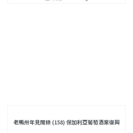
老鴨卅年見聞錄 (158) 保加利亞葡萄酒業復興