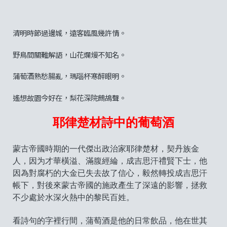
清明時節過邊城，遠客臨風幾許情。
野鳥間關難解語，山花爛熳不知名。
蒲萄酒熟愁腸亂，瑪瑙杯寒醉眼明。
遙想故園今好在，梨花深院鷓鴣聲。
耶律楚材詩中的葡萄酒
蒙古帝國時期的一代傑出政治家耶律楚材，契丹族金
人，因为才華橫溢、滿腹經綸，成吉思汗禮賢下士，他
因為對腐朽的大金已失去故了信心，毅然轉投成吉思汗
帳下，對後來蒙古帝國的施政產生了深遠的影響，拯救
不少處於水深火熱中的黎民百姓。
看詩句的字裡行間，蒲萄酒是他的日常飲品，他在世其