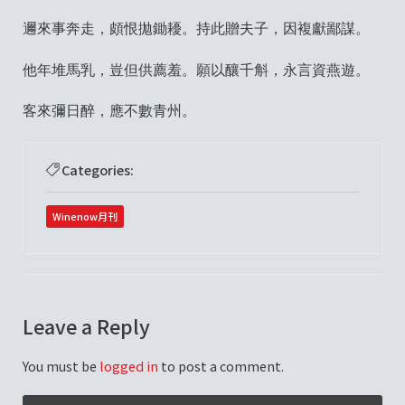
邇來事奔走，頗恨拋鋤耰。持此贈夫子，因複獻鄙謀。
他年堆馬乳，豈但供薦羞。願以釀千斛，永言資燕遊。
客來彌日醉，應不數青州。
Categories:
Winenow月刊
Leave a Reply
You must be
logged in
to post a comment.