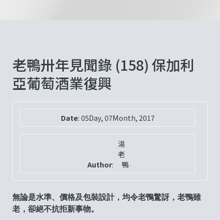
老鴨卅年見聞錄 (158) 保加利
亞葡萄酒業復興
Date
:
05Day, 07Month, 2017
湯
老
Author
:
鴨
無論是水準、價格及包裝設計，均令老鴨驚訝，老鴨雖
老，卻絕不抗拒新事物。