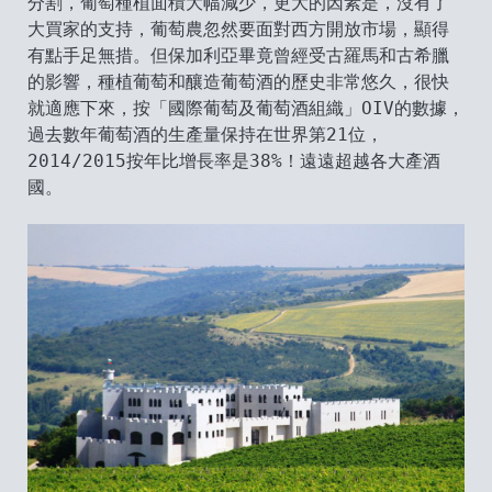
分割，葡萄種植面積大幅減少，更大的因素是，沒有了
大買家的支持，葡萄農忽然要面對西方開放市場，顯得
有點手足無措。但保加利亞畢竟曾經受古羅馬和古希臘
的影響，種植葡萄和釀造葡萄酒的歷史非常悠久，很快
就適應下來，按「國際葡萄及葡萄酒組織」OIV的數據，
過去數年葡萄酒的生產量保持在世界第21位，
2014/2015按年比增長率是38%！遠遠超越各大產酒
國。