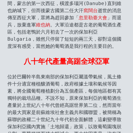
間，蒙古的第一次西征，橫渡多瑙河(Danube)直到維
也納城下，但而後蒙古國第二任大汗
窩闊台
逝世的消息
傳至西征大軍，眾將為趕回參加「
忽里勒臺大會
」而退
兵，放棄進軍
維也納
。大軍沿途都是古老的葡萄酒生產
區，包括老鴨於六月初去了一次的保加利亞
Bulgaria，雖然只停留了短短的兩三天，卻對這個國
度深有感受，當然她的葡萄酒是我行程的主要目的。
八十年代產量高踞全球亞軍
位於巴爾幹半島東南部的保加利亞屬溫帶氣候，風土條
件十分適宜種植釀酒葡萄，政府根據土壤和氣候等因
素，將全國葡萄種植劃分為五個產區，每個地區都有其
獨特的栽培品種。不說不知，原來保加利亞的葡萄酒生
產量於上世紀八十年代曾經高踞世界第二位，然而當年
的最大買家是前蘇維埃社會主義共和國聯盟，被簡稱為
蘇聯的政權二十世紀九十年代初全面解體，這劇變導致
保加利亞國內實施「土地歸還」政策，以致葡萄園塊狀