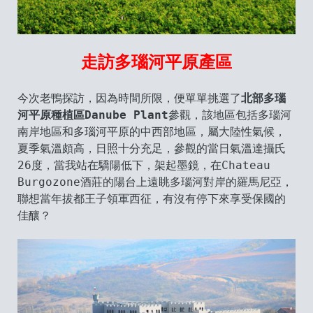
走訪多瑙河平原產區
今次老鴨探訪，因為時間所限，便單單挑選了
北部多瑙
河平原種植區Danube Plant
參觀，該地區包括多瑙河
南岸地區和多瑙河平原的中西部地區，屬大陸性氣候，
夏季氣溫頗高，日照十分充足，參觀的當日氣溫達攝氏
26度，當我站在驕陽低下，架起墨鏡，在Chateau
Burgozone酒莊的陽台上遠眺多瑙河對岸的羅馬尼亞，
聯想當年拔都王子領軍西征，有沒有停下來享受保國的
佳釀？