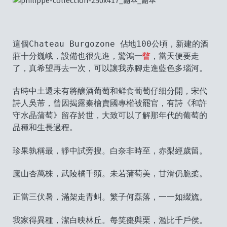
這個Chateau Burgozone 佔地100公頃，新建的酒
莊十分巍峨，設備也很先進，驚鴻一
瞥
，當天便要走
了，真希望再去一次，可以讓我赤腳走進藍色多瑙河。
古時中土還未有將釀酒葡萄和鲜食葡萄仔细分開，宋代
詩人吳芾，曾因揭露秦檜賣國專權被罷官，有詩《和許
守水晶蒲萄》留存於世，大致可以了解那年代的葡萄的
品種和生長過程。
珍果孰稱最，靜中試旁搜。白奈非時至，赤梨經歲留。
廬山杏萬株，武陵橘千頭。未若蒲萄美，甘滑仍脆柔。
正當三伏暑，滿架走青虯。繁子何磊落，一一如綴旒。
我家得異種，潔白映林丘。每笑棗與栗，濫比千戶侯。