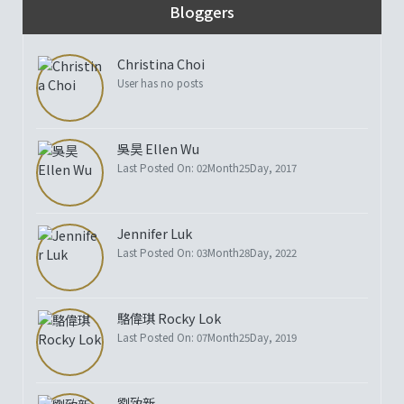
Bloggers
Christina Choi
User has no posts
吳昊 Ellen Wu
Last Posted On: 02Month25Day, 2017
Jennifer Luk
Last Posted On: 03Month28Day, 2022
駱偉琪 Rocky Lok
Last Posted On: 07Month25Day, 2019
劉致新