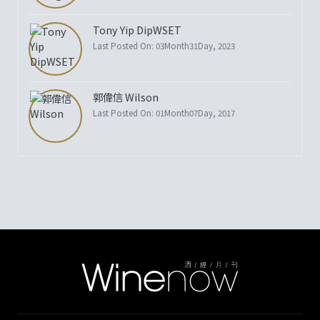
Tony Yip DipWSET
Last Posted On: 03Month31Day, 2023
郭偉信 Wilson
Last Posted On: 01Month07Day, 2017