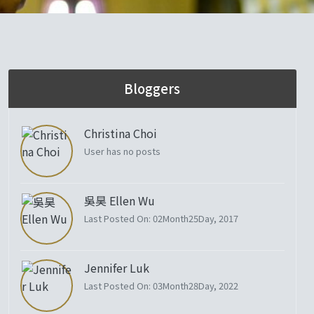
Bloggers
Christina Choi
User has no posts
吳昊 Ellen Wu
Last Posted On: 02Month25Day, 2017
Jennifer Luk
Last Posted On: 03Month28Day, 2022