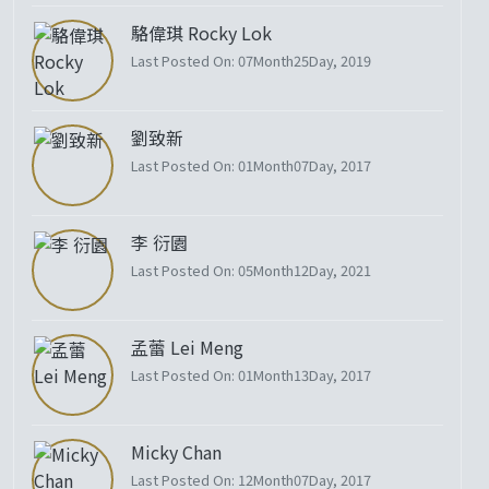
駱偉琪 Rocky Lok
Last Posted On: 07Month25Day, 2019
劉致新
Last Posted On: 01Month07Day, 2017
李 衍園
Last Posted On: 05Month12Day, 2021
孟蕾 Lei Meng
Last Posted On: 01Month13Day, 2017
Micky Chan
Last Posted On: 12Month07Day, 2017