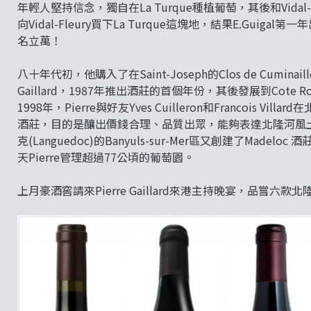
年輕人堅持信念，獨自在La Turque種植葡萄，其後和Vidal-Fle
向Vidal-Fleury買下La Turque這塊地，結果E.Guigal
名立萬！
八十年代初，他購入了在Saint-Joseph的Clos de Cuminai
Gaillard，1987年推出酒莊的首個年份，其後發展到Cote Roti
1998年，Pierre與好友Yves Cuilleron和Francois Villar
酒莊，目的是釀出價錢合理、品質出眾，能夠表達北隆河風土
克(Languedoc)的Banyuls-sur-Mer區又創建了Madelo
天Pierre管理超過77公頃的葡萄園。
上月豪酒窖請來Pierre Gaillard來港主持晚宴，品嘗六