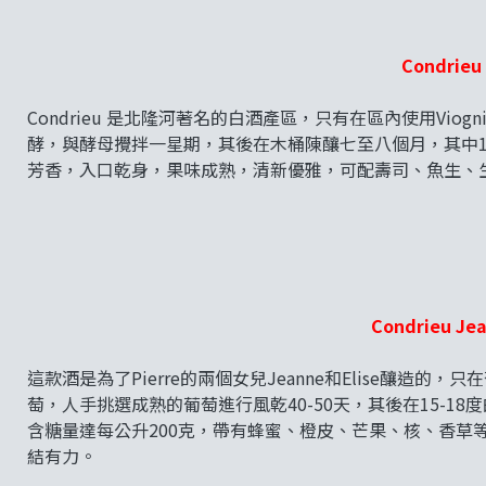
Condrieu 
Condrieu 是北隆河著名的白酒產區，只有在區內使用Viogn
酵，與酵母攪拌一星期，其後在木桶陳釀七至八個月，其中
芳香，入口乾身，果味成熟，清新優雅，可配壽司、魚生、
Condrieu Jea
這款酒是為了Pierre的兩個女兒Jeanne和Elise釀
萄，人手挑選成熟的葡萄進行風乾40-50天，其後在15-1
含糖量達每公升200克，帶有蜂蜜、橙皮、芒果、核、香草
結有力。