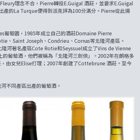
ury理念不合，Pierre轉投E.Guigal 酒莊，並要求E.Guigal
第一年出產的La Turque便得到派克評為100分滿分。Pierre從此揚
lles葡萄園，1985年成立自己的酒莊Domaine Pierre
e、Saint Joseph、Condrieu、Cornas等北隆河產區。
d在北隆河著名產區Cote Rotie和Seyssuel成立了Vins de Vienne
的葡萄酒，他們被稱為「北隆河三劍俠」。2002年在朗格多
c 酒莊，由女兒Elise打理；2007年創建了Cottebrune 酒莊。至今
款北隆河不同產區出產的葡萄酒。