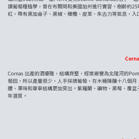
讀葡萄種植學，曾在布爾岡和美國加州進行實習。樹齡約2
紅，帶有黑加侖子、黑椒、橄欖、皮革、朱古力等氣息，入
Corna
Cornas 出產的酒優雅，結構齊整，經常被譽為北隆河的Po
萄田，所以產量很少，人手採摘葡萄，在木桶陳釀十八個月
體、果味和單寧結構更加突出。紫羅蘭、礦物、黑莓、覆盆
年潛質。