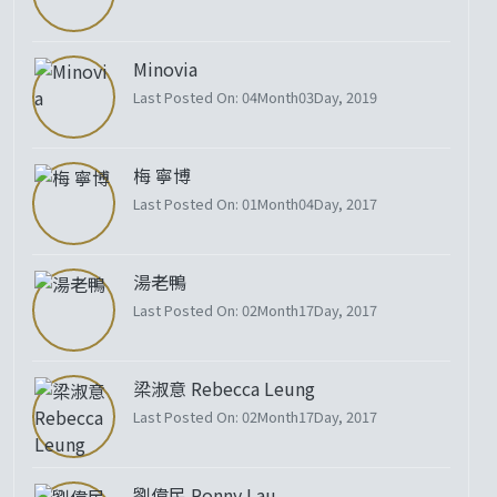
Minovia
Last Posted On: 04Month03Day, 2019
梅 寧博
Last Posted On: 01Month04Day, 2017
湯老鴨
Last Posted On: 02Month17Day, 2017
梁淑意 Rebecca Leung
Last Posted On: 02Month17Day, 2017
劉偉民 Ronny Lau