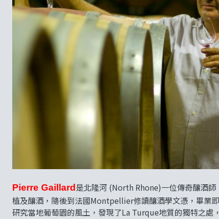
是北隆河 (North Rhone)一位傳
Pierre Gaillard
植及釀酒，隨後到法國Montpellier修讀釀酒學文憑，畢業即受
研究當地葡萄園的風土，發現了La Turque地質的獨特