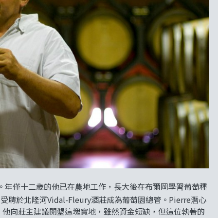
奇釀酒師。年僅十二歲的他已在農地工作，長大後在布爾岡學習葡萄種
聘於北隆河Vidal-Fleury酒莊成為葡萄園總管。Pierre潛心
之處，他向莊主建議開墾這塊寶地，雖然資金短缺，但這位執著的