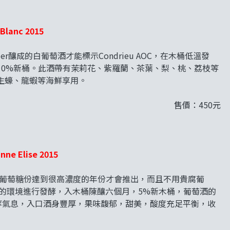
Blanc 2015
ier釀成的白葡萄酒才能標示Condrieu AOC，在木桶低溫發
10%新桶。此酒帶有茉莉花、紫羅蘭、茶葉、梨、桃、荔枝等
生蠔、龍蝦等海鮮享用。
售價：450元
nne Elise 2015
造的，只在葡萄糖份達到很高濃度的年份才會推出，而且不用貴腐葡
8度的環境進行發酵，入木桶陳釀六個月，5%新木桶，葡萄酒的
等氣息，入口酒身豐厚，果味馥郁，甜美，酸度充足平衡，收