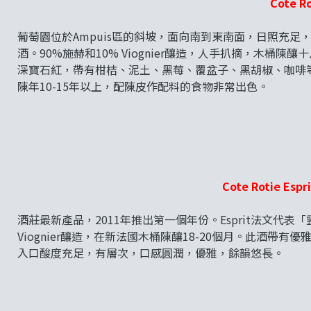
Cote Ro
葡萄園位於Ampuis區的斜坡，面向南到東南面，日照充
酒。90%施赫和10% Viognier釀造，人手扒摘，木桶
深寶石紅，帶有柑桔、泥土、黑莓、覆盆子、黑胡椒、咖啡
陳年10-15年以上，配陳皮作配料的食物非常出色。
Cote Rotie Espr
酒莊最新產品，2011年推出第一個年份。Esprit法文代表「靈
Viognier釀造，在新法國木桶陳釀18-20個月。此酒
入口酸度充足，有層次，口感圓潤，優雅，餘韻悠長。