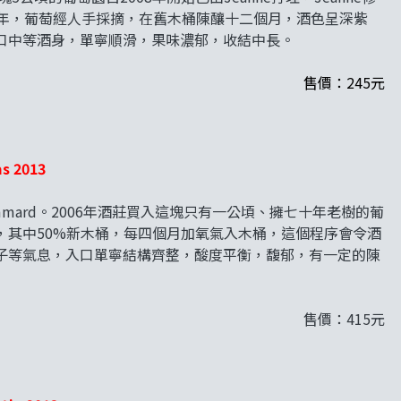
5年，葡萄經人手採摘，在舊木桶陳釀十二個月，酒色呈深紫
口中等酒身，單寧順滑，果味濃郁，收結中長。
售價：245元
s 2013
mmard。2006年酒莊買入這塊只有一公頃、擁七十年老樹的葡
，其中50%新木桶，每四個月加氧氣入木桶，這個程序會令酒
子等氣息，入口單寧結構齊整，酸度平衡，馥郁，有一定的陳
售價：415元