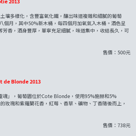
tie 2013
足，土壤多樣化，含豐富氧化鐵，釀出味道複雜和細膩的葡萄
陳釀十八個月，其中50%新木桶，每四個月加氧氣入木桶。酒色呈
等芳香，酒身豐厚，單寧充足細膩，味道集中，收結長久，可
售價：500元
it de Blonde 2013
魂」，葡萄園位於Cote Blonde，使用95%施赫和5%
帶有優雅的玫瑰和紫羅蘭花香，紅莓、香草、礦物、丁香隨後而上，
售價：738元