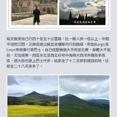
每天推使自己行四十至五十公里路，比一般人快一倍以上。中間
平坦而沉悶，又與高速公路並貨櫃車同行的路線，例如Burgo至
Leon等便棄行乘巴士。自己經歷幾個大手術並化療，身體大不如
前，尤怕濕寒。西班牙北至西北在地中海與大西洋夾雜為多雨
區，遇大雨也跳上巴士代步。結果走了十二天即到達目的地，比
原定二十八天快多了。