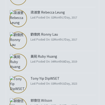
梁淑意 Rebecca Leung
Last Posted On: 02Month17Day, 2017
劉偉民 Ronny Lau
Last Posted On: 02Month17Day, 2017
黃苑 Ruby Huang
Last Posted On: 04Month08Day, 2019
Tony Yip DipWSET
Last Posted On: 03Month31Day, 2023
郭偉信 Wilson