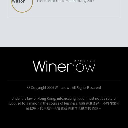
Last Posted On: 01Month07Day, 2017
© Copyright 2026 Winenow - All Rights Reserved
Under the law of Hong Kong, intoxicating liquor must not be sold or
supplied to a minor in the course of business. 根據香港法律，不得在業務
過程中，向未成年人售賣或供應令人醺醉的酒類。