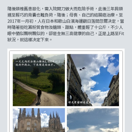
隨後頸椎舊患惡化，需入院開刀做大而危險手術，此後三年肩頸
連至輕巧的背囊也難負荷，隨後；母喪、自己的結腸癌治療。至
2017年一月初，人在日本和歌山白濱海邊觀日落間忽爾决定，當
時隨著拒吃澱粉質食物及糖類、甜點，體重輕了十公斤，不少人
眼中猶似飄啊飄似的，卻是全無三高健康的自己，正是上路至Fit
狀況，就這樣决定下來。