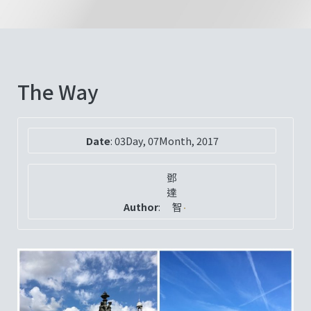
The Way
Date
:
03Day, 07Month, 2017
鄧
達
Author
:
智