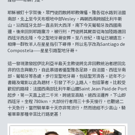
耶穌被釘十字架後，眾門徒四散將耶教傳播。雅各從水路到法國
南部，北上至今天布根地中部Vesley，再朝西南跨越比利牛斯
山，沿西班牙北部一直去到大西洋，南下今天葡萄牙及西國南
邊。後來回到耶路撒冷，被行刑，門徒將其屍首從海加陸路運回
西班牙西北陲，今之聖地牙哥安葬。至八世紀，墳址已被遺忘，
相傳一群牧羊人在星星指引下尋得，所以名字改為Santiago de
Compostela——星星引路聖地牙哥。
這一發現激發起伊比利亞半島天主教徒將北非回教統治者趕回北
非的信念與動力，自此慕道者循聖雅各足跡，自法國、西班牙南
部、葡萄牙等各處，步行至聖地牙哥，包括聖芳濟各。近年不少
書籍及電影以此為題材，引發了不少上路人，包括筆者。比較受
歡迎的路線：法國西南部比利牛斯山腰Saint Jean Paid de Port
起步，第一天直上近二千米，跨過至高點，過西法邊界，下山即
西班牙。全程 780km，大部份行者用三十多天慢行，也聽過二
十天急行，當然騎單車十天亦非常流行，然而途經不少高山，騎
著單車那種辛苦比行路更甚！