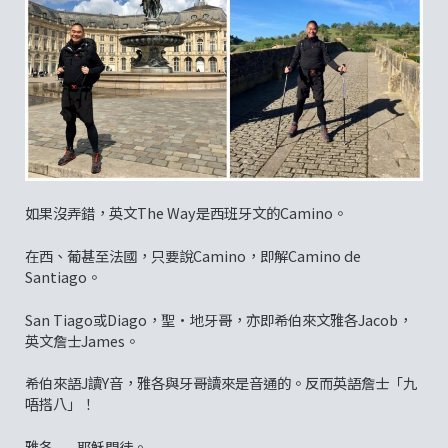
如果沒弄錯，英文The Way是西班牙文的Camino。
在西、葡甚至法國，只要說Camino，即解Camino de
Santiago。
San Tiago或Diago，聖•地牙哥，亦即希伯來文雅各Jacob，
英文詹士James。
希伯來語J讀Y音，雅各與牙哥讀來是音通的。反而英語詹士「九
唔搭八」！
雅各——耶穌門徒。