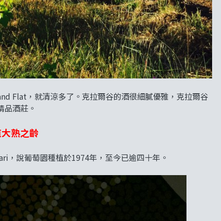
nd Flat，就清涼多了。克拉爾谷的酒很細膩優雅，克拉爾谷
精品酒莊。
值大熟之齡
ari，說葡萄園種植於1974年，至今已逾四十年。