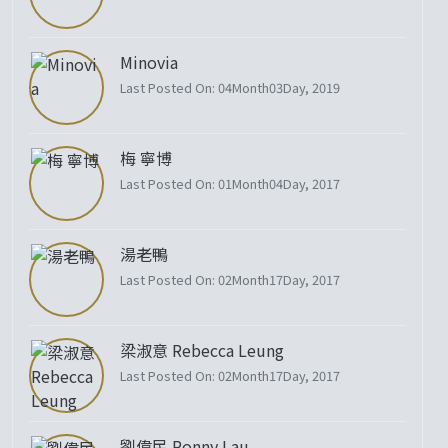
Minovia
Last Posted On: 04Month03Day, 2019
梅 寧博
Last Posted On: 01Month04Day, 2017
湯老鴨
Last Posted On: 02Month17Day, 2017
梁淑意 Rebecca Leung
Last Posted On: 02Month17Day, 2017
劉偉民 Ronny Lau