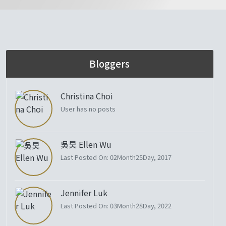
Bloggers
Christina Choi
User has no posts
吳昊 Ellen Wu
Last Posted On: 02Month25Day, 2017
Jennifer Luk
Last Posted On: 03Month28Day, 2022