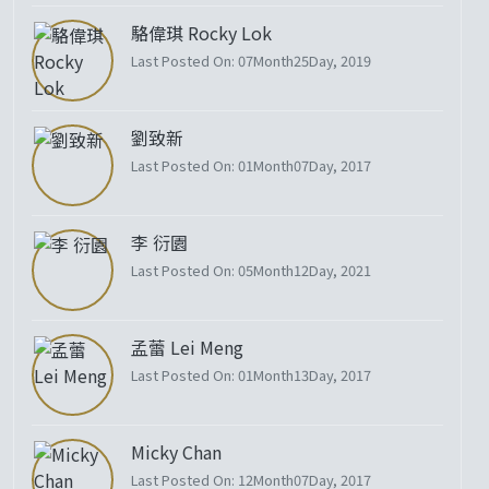
駱偉琪 Rocky Lok
Last Posted On: 07Month25Day, 2019
劉致新
Last Posted On: 01Month07Day, 2017
李 衍園
Last Posted On: 05Month12Day, 2021
孟蕾 Lei Meng
Last Posted On: 01Month13Day, 2017
Micky Chan
Last Posted On: 12Month07Day, 2017