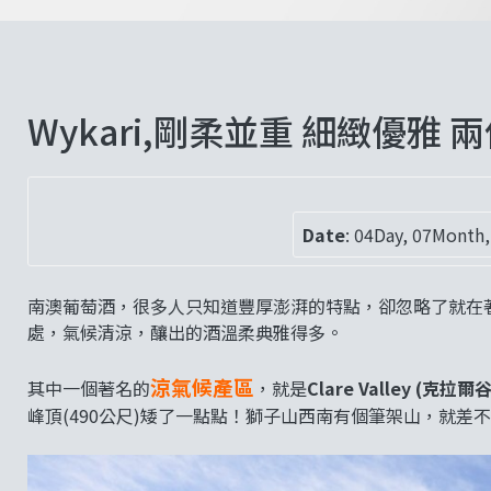
Wykari,剛柔並重 細緻優雅
Date
:
04Day, 07Month,
南澳葡萄酒，很多人只知道豐厚澎湃的特點，卻忽略了就在
處，氣候清涼，釀出的酒溫柔典雅得多。
涼氣候產區
其中一個著名的
，就是
Clare Valley (克拉爾谷
峰頂(490公尺)矮了一點點！獅子山西南有個筆架山，就差不