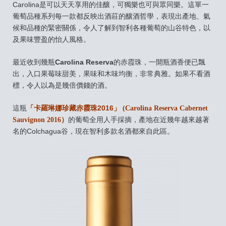
Carolina是可以天天享用的佳釀，可獨樂也可與眾同樂。這單一
葡萄品種系列每一款都反映出酒莊的釀酒哲學，表現出產地、氣
候和品種的緊密關係，令人了解到智利各種葡萄的山谷特色，以
及果味豐盈的怡人風格。
最近收到幾瓶
Carolina Reserva
的赤霞珠，一開瓶酒香便已飄
出，入口果莓味甜美，果味和木味均衡，非常典雅。如果不看酒
標，令人以為是幾倍價錢的酒。
這瓶
「卡羅琳娜珍藏赤霞珠2016」
(Carolina Reserva Cabernet
Sauvignon 2016）
的葡萄全用人手採摘，產地在近幾年越來越著
名的Colchagua谷，現在智利多款名酒都來自此區。