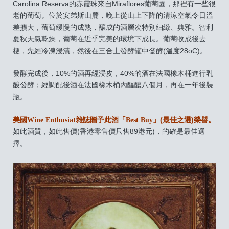
Carolina Reserva的赤霞珠來自Miraflores葡萄園，那裡有一些很
老的葡萄。位於安弟斯山麓，晚上從山上下降的清涼空氣令日溫
差擴大，葡萄緩慢的成熟，釀成的酒層次特別細緻、典雅。智利
夏秋天氣乾燥，葡萄在近乎完美的環境下成長。葡萄收成後去
梗，先經冷凍浸漬，然後在三合土發酵罐中發酵(溫度28oC)。
發酵完成後，10%的酒再經浸皮，40%的酒在法國橡木桶進行乳
酸發酵；經調配後酒在法國橡木桶內醞釀八個月，再在一年後裝
瓶。
美國
Wine Enthusiat
雜誌贈予此酒
「Best Buy」
(最佳之選)榮譽。
如此酒質，如此售價(香港零售價只售89港元)，的確是最佳選
擇。