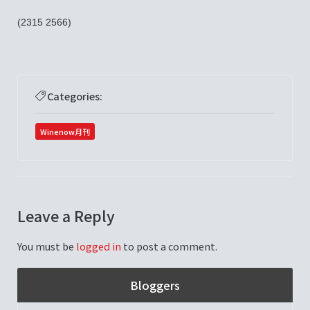
(2315 2566)
Categories:
Winenow月刊
Leave a Reply
You must be
logged in
to post a comment.
Bloggers