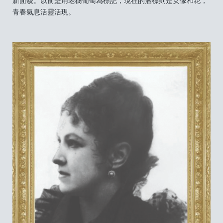
新面貌。以前是用老樹葡萄為標記，現在的酒標則是女像和花，
青春氣息活靈活現。