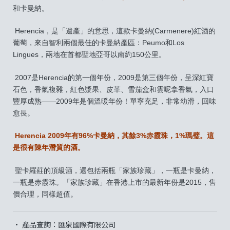
和卡曼納。
Herencia，是「遺產」的意思，這款卡曼納(Carmenere)紅酒的
葡萄，來自智利兩個最佳的卡曼納產區：Peumo和Los
Lingues，兩地在首都聖地亞哥以南約150公里。
2007是Herencia的第一個年份，2009是第三個年份，呈深紅寶
石色，香氣複雜，紅色漿果、皮革、雪茄盒和雲呢拿香氣，入口
豐厚成熟——2009年是個溫暖年份！單寧充足，非常幼滑，回味
愈長。
Herencia 2009年有96%卡曼納，其餘3%赤霞珠，1%瑪璧。這
是很有陳年潛質的酒。
聖卡羅莊的頂級酒，還包括兩瓶「家族珍藏」，一瓶是卡曼納，
一瓶是赤霞珠。「家族珍藏」在香港上市的最新年份是2015，售
價合理，同樣超值。
• 產品查詢：匯泉國際有限公司