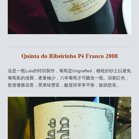
Quinta do Ribeirinho Pé Franco 2008
這是一瓶Luis的特別製作，葡萄是Ungrafted，種植於砂土以避免
葡萄虱的侵襲，產量極少，六串葡萄才可釀造一瓶。深紫紅色，
散發優雅花香，黑果味豐富，酸度與單寧平衡，餘韻悠長。