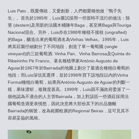
Luis Pato，既愛傳統，又愛創新，人們都愛稱他做「鴨子先
生」。首先於1985年，Luis嘗試採用一些當時不流行的做法：除
莖 (destem)及用新的法國木桶陳年Baga，甚至將Baga與Touriga
Nacional混合。另外，Luis亦在1988年種植不接枝 (ungrafted)
的Baga，釀造出來的葡萄酒名為Vinhas Velhas。1995年，Luis
將其莊園仔細劃分了不同地段，創造了單一葡萄國 (single
vineyard)的三款葡萄酒: Vinha Pan、Vinha Barrosa及Quinta do
Ribeirinho Pé Franco。著名種植學家António Augusto de
Aguiar於1867年於Bairrada的地圖上劃分了最適合種植白葡萄的
地段；而Luis深信其選擇，並於1998年買下該地段以內的Vinha
Formal種植白葡萄，結果與António Augusto de Aguiar的判斷一
樣，果味濃郁，複雜度甚高。1999年，Luis因不滿政府委派了一
個他認為不適合的人主管Bairrada，加上對該區一些酒莊採用法
國葡萄造酒更表憤怒，因此決意將大部份其下的出品撤離
Bairrada的稱號，改為範圍較廣的Regional Beiras，這可見其不
容易妥協的風格。