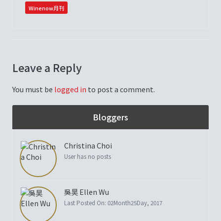
Winenow月刊
Leave a Reply
You must be
logged in
to post a comment.
Bloggers
Christina Choi
User has no posts
吳昊 Ellen Wu
Last Posted On: 02Month25Day, 2017