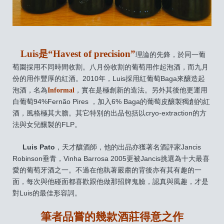
Luis是“Havest of precision”
理論的先鋒，於同一葡
萄園採用不同時間收割。八月份收割的葡萄用作起泡酒，而九月
份的用作豐厚的紅酒。2010年，Luis採用紅葡萄Baga來釀造起
泡酒，名為
Informal
，實在是極創新的造法。另外其後他更運用
白葡萄94%Fernão Pires ，加入6% Baga的葡萄皮釀製獨創的紅
酒，風格極其大膽。其它特別的出品包括以cryo-extraction的方
法與女兒釀製的FLP。
Luis Pato
，天才釀酒師，他的出品亦獲著名酒評家Jancis
Robinson垂青，Vinha Barrosa 2005更被Jancis挑選為十大最喜
愛的葡萄牙酒之一。不過在他執著嚴肅的背後亦有其有趣的一
面，每次與他碰面都喜歡跟他做那招牌鬼臉，認真與風趣，才是
對Luis的最佳形容詞。
筆者品嘗的幾款酒莊得意之作