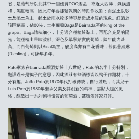
省，是葡萄牙以北其中一個優質DOC酒區，靠近大西洋，氣候溫
和，濕度較高，因此每年要抓緊乾爽的時刻作收割；而泥土以砂
土及黏土為主，黏土於雨水較多時容易造成水浸的現象。紅酒於
該區稱霸，佔80%，土生葡萄Baga是Bairrada區的king of the
grape。Baga體積細小，十分適合種植於黏土，再配合充足的陽
光，能種植出果味濃郁、深色及單寧結實的葡萄，陳年能力甚
高。而白葡萄則以Bical為主，酸度高亦有白花香味，甚似薏絲琳
(Riesling)，可陳年多年。
Pato家族在Bairrada釀酒始於十八世紀，Pato的名字十分特別，
翻譯過來是鴨子的意思，因此酒莊有些酒標皆以鴨子作題材，十
分有趣。João Pato於1970年代打破傳統，自行裝瓶，而其兒子
Luis Pato於1980年繼承父業及其創新的精神，盡顯大膽的風
格，釀造出一系列獨特優質的葡萄酒，甚獲酒評家好評。