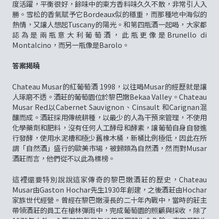
度活躍，平衡很好，餘味中的東方香料味久久不散，非常引人入
勝。雪松的香氣賦予它Bordeaux似的穩重，而那種地中海似的
熱情，又讓人想起Tuscany的陽光。和第四瓶酒一起喝，大家都
認為是兩瓶意大利葡萄酒，此瓶更像是Brunello di
Montalcino，而另一瓶像是Barolo。
答案揭曉
Chateau Musar的紅葡萄酒 1998，以往喝Musar的經歷就是讓
人琢磨不透。酒莊的葡萄園位於黎巴嫩Bekaa Valley。Chateau
Musar Red以Cabernet Sauvignon、Cinsault 和Carignan混
釀而成。酒莊採用傳統耕種，以最少的人為干預來管理，不使用
化學藥劑和肥料，沒有任何人工酵母和酵素，讓葡萄自身自發進
行發酵，使用水泥槽和極少舊橡木桶，新桶比例極低，因此在所
謂「自然酒」盛行的歐美市場，被歸類為自然酒，然而對Musar
酒莊而言，他們從不以此為標榜。
這裡還要特別說說這家傳奇的黎巴嫩酒莊的歷史，Chateau
Musar由Gaston Hochar先生1930年創建，之後酒莊由Hochar
家族世代經營。曾經在黎巴嫩漫長的二十年內戰中，當時的莊主
帶領酒莊的員工在槍林彈雨中，完成葡萄園的照顧與採收，除了