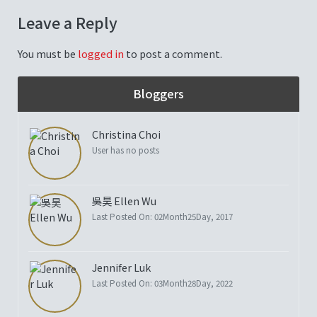
Leave a Reply
You must be
logged in
to post a comment.
Bloggers
Christina Choi
User has no posts
吳昊 Ellen Wu
Last Posted On: 02Month25Day, 2017
Jennifer Luk
Last Posted On: 03Month28Day, 2022