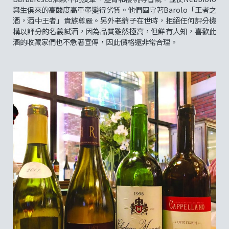
與生俱來的高酸度高單寧變得劣質。他們固守著Barolo「王者之
酒，酒中王者」貴族尊嚴。另外老爺子在世時，拒絕任何評分機
構以評分的名義試酒，因為品質雖然極高，但鮮有人知，喜歡此
酒的收藏家們也不急著宣傳，因此價格還非常合理。