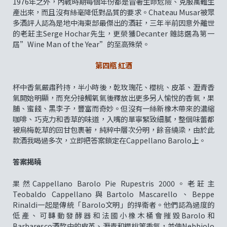
1976年之外，內戰時期每個年份都是冒著生命危險、克服萬難生
產出來，而且沒有絲毫降低對品質的要求。Chateau Musar被眾
多酒評人認為是地中海東部最傑出的酒莊，三年半前因意外離世
的老莊主Serge Hochar先生，更榮獲Decanter 雜誌選為第一
屆”Wine Man of the Year”的至高殊榮。
第四瓶 紅酒
杯中香氣嚴肅矜持，半小時後，乾玫瑰花、櫻桃、皮革、瀝青香
氣開始明顯，而充分接觸氧氣後釋放出更多另人愉悅的香氣，果
脯、蜜餞、黑李子，豐富而奇妙。但沒有一絲新橡木帶來的濃縮
咖啡、巧克力和香草的味道，入嘴的單寧緊致細膩，整個味蕾都
被烏梅乾草的回甘包裹著，純粹中層次分明，餘音繞梁，由於此
款酒我喝過多次，立即把答案鎖定在Cappellano Barolo上。
答案揭曉
果然Cappellano Barolo Pie Rupestris 2000。老莊主
Teobaldo Cappellano與Bartolo Mascarello、Beppe
Rinaldi一起是傳統「Barolo文明」的捍衛者。他們認為過度的
低產、可轉動發酵器和法國小橡木桶會摧毀Barolo和
Barbaresco酒款中的皮革、瀝青和櫻桃等香氣，並使Nebbiolo