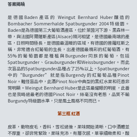
答案揭曉
是德國Baden產區的 Weingut Bernhard Huber釀造的
Bombacher Sommerhalde Spatburgunder 2004特級園。
Baden是為德國第三大葡萄酒產區，位於萊茵河下游、黑森林一
帶，與法國阿爾薩斯產區(Alsace)隔河相望，是德國最南端的產
區，日照時間極長，是德國最溫暖的區域，有德國的普羅旺斯之
稱，非常適合紅葡萄的生長，出產德國最精彩的紅葡萄酒，有
55%的葡萄園都是種植與Burgunder同族的葡萄，包括
Spatburgunder、Grauburgunder和Weissburgunder。而此
次盲品的Spatburgunder品種占了25%以上。Spatburgunder
中的“Burgunder”就是指Burgendy的紅葡萄品種Pinot
Noir。難怪盲品中，此酒Pinot Noir中典型的黑紅水果和花香非
常明顯。Weingut Bernhard Huber是此區最耀眼的明星，此番
也是我喝過最老的德國Pinot Noir，絲毫沒有老態，品質不輸
Burgundy特級園水準，只是風土風格不同而已。
第三瓶 紅酒
皮革，動物皮毛，香料，雪松過後，果味開始清晰，口中酒體並
不厚重，卻非常緊致，果味充沛，有層次感，單寧細緻柔和，酸