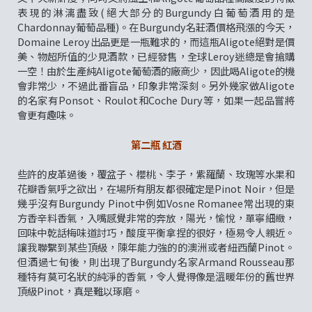
表現的淋漓盡致(絕大部分的Burgundy白葡萄酒用的是
Chardonnay葡萄品種)。在Burgundy名莊酒價格飛漲的今天，
Domaine Leroy出品更是一瓶難求的，而這瓶Aligote絕對是價
美、物超所值的少見酒款，已經發售，全球Leroy迷總是會搶購
一空！由於生產純Aligote葡萄酒的廠商少，因此喝Aligote的機
會非常少，不過此番盲品，印象非常深刻。另外幾家做Aligote
的名家有Ponsot、Roulot和Coche Dury等，如果一起品嘗將
會更有趣味。
第二瓶 紅酒
些許的皮革過後，覆盆子、櫻桃、李子，紫羅蘭、玫瑰等水果和
花瓣香氣呼之欲出，在場所有朋友都很確定是Pinot Noir，但是
幾乎沒有Burgundy Pinot中例如Vosne Romanee常出現的東
方香辛料香氣，入嘴感覺非常的奔放，陽光，愉悅，單寧細緻，
回味中乾話梅味道討巧，酸度平衡拿捏的很好，極易令人親近。
讓我聯繫到某些頂級，陳年能力強的的澳洲或者紐西蘭Pinot。
但酒過七旬後，則出現了Burgundy名家Armand Rousseau那
種特有莫可名狀的純淨的香氣，令人覺得像是溫暖年份的舊世界
頂級Pinot，真是難以琢磨。