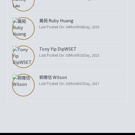
黃苑 Ruby Huang
Last Posted On: 04Month08Day, 2019
Tony Yip DipWSET
Last Posted On: 03Month31Day, 2023
郭偉信 Wilson
Last Posted On: 01Month07Day, 2017