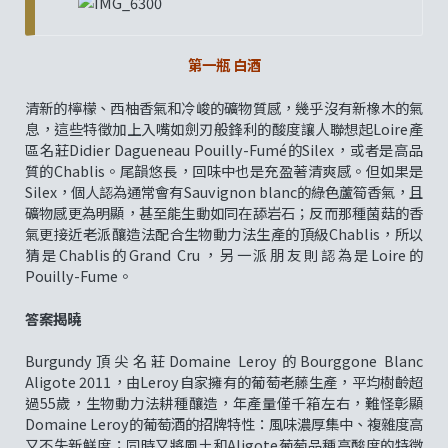
第一瓶 白酒
清新的檸檬、西柚香氣和冷峻的礦物質感，幾乎沒有新橡木的氣
息，這些特徵加上入嘴如劍刃般鋒利的酸度讓人聯想起Loire產
區名莊Didier Dagueneau Pouilly-Fumé的Silex，或者是高品
質的Chablis。尾韻悠長，回味中也是充盈著清爽感。但如果是
Silex，個人認為通常會有Sauvignon blanc的綠色蘆筍香氣，且
礦物感更為明顯，甚至能生動如同在舔岩石；反而那種菌菇的香
氣更接近老派釀造法配合生物動力法生產的頂級Chablis，所以
猜是Chablis的Grand Cru，另一派朋友則認為是Loire的
Pouilly-Fume。
答案揭曉
Burgundy頂尖名莊Domaine Leroy的Bourggone Blanc
Aligote 2011，由Leroy自家擁有的葡萄老藤生產，平均樹齡超
過55歲，生物動力法耕種釀造，年產量僅千箱左右，難怪彰顯
Domaine Leroy的葡萄酒的招牌特性：風味濃厚集中、複雜度高
又不失新鮮度；同時又將風土和Aligote葡萄品種高酸度的特徵