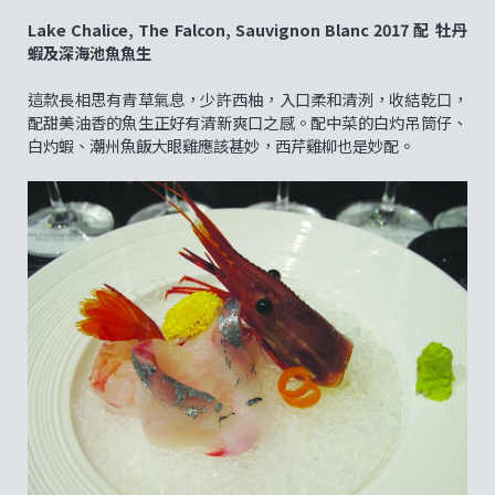
Lake Chalice, The Falcon, Sauvignon Blanc 2017 配 牡丹
蝦及深海池魚魚生
這款長相思有青草氣息，少許西柚，入口柔和清洌，收結乾口，
配甜美油香的魚生正好有清新爽口之感。配中菜的白灼吊筒仔、
白灼蝦、潮州魚飯大眼雞應該甚妙，西芹雞柳也是妙配。