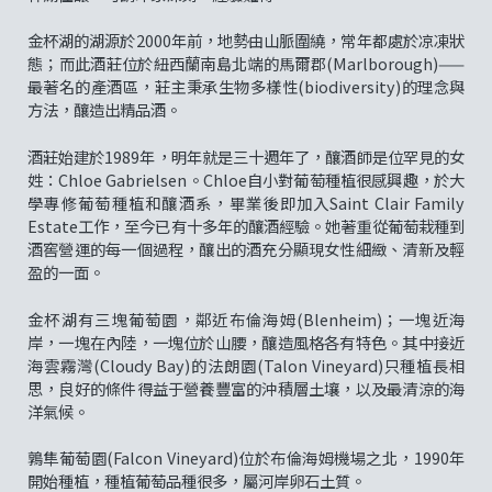
金杯湖的湖源於2000年前，地勢由山脈圍繞，常年都處於凉凍狀
態；而此酒莊位於紐西蘭南島北端的馬爾郡(Marlborough)——
最著名的產酒區，莊主秉承生物多樣性(biodiversity)的理念與
方法，釀造出精品酒。
酒莊始建於1989年，明年就是三十週年了，釀酒師是位罕見的女
姓：Chloe Gabrielsen。Chloe自小對葡萄種植很感興趣，於大
學專修葡萄種植和釀酒系，畢業後即加入Saint Clair Family
Estate工作，至今已有十多年的釀酒經驗。她著重從葡萄栽種到
酒窖營運的每一個過程，釀出的酒充分顯現女性細緻、清新及輕
盈的一面。
金杯湖有三塊葡萄園，鄰近布倫海姆(Blenheim)；一塊近海
岸，一塊在內陸，一塊位於山腰，釀造風格各有特色。其中接近
海雲霧灣(Cloudy Bay)的法朗園(Talon Vineyard)只種植長相
思，良好的條件得益于營養豐富的沖積層土壤，以及最清涼的海
洋氣候。
鶉隼葡萄園(Falcon Vineyard)位於布倫海姆機場之北，1990年
開始種植，種植葡萄品種很多，屬河岸卵石土質。