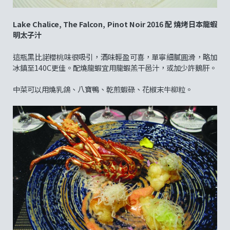
Lake Chalice, The Falcon, Pinot Noir 2016 配 燒烤日本龍蝦
明太子汁
這瓶黑比諾櫻桃味很吸引，酒味輕盈可喜，單寧細膩圓滑，略加
冰鎮至140C更佳。配燒龍蝦宜用龍蝦羔干邑汁，或加少許鵝肝。
中菜可以用燒乳鴿、八寶鴨、乾煎蝦碌、花椒末牛柳粒。