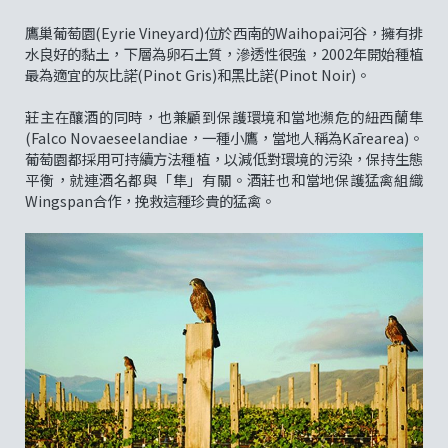
鷹巢葡萄園(Eyrie Vineyard)位於西南的Waihopai河谷，擁有排
水良好的黏土，下層為卵石土質，滲透性很強，2002年開始種植
最為適宜的灰比諾(Pinot Gris)和黑比諾(Pinot Noir)。
莊主在釀酒的同時，也兼顧到保護環境和當地瀕危的紐西蘭隼
(Falco Novaeseelandiae，一種小鷹，當地人稱為Kārearea)。
葡萄園都採用可持續方法種植，以減低對環境的污染，保持生態
平衡，就連酒名都與「隼」有關。酒莊也和當地保護猛禽組織
Wingspan合作，挽救這種珍貴的猛禽。