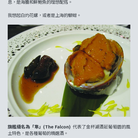
息，是海膽和鮮鮑魚的理想配搭。
我想起白灼花螺，或者是上海的螄蚶。
旗艦級名為「隼」(The Falcon)
代表了金杯湖酒莊葡萄園的風
土特色，是各種葡萄的精選酒。