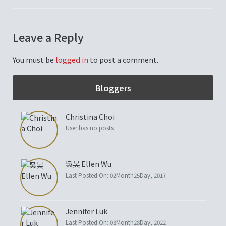
Leave a Reply
You must be
logged in
to post a comment.
Bloggers
Christina Choi
User has no posts
吳昊 Ellen Wu
Last Posted On: 02Month25Day, 2017
Jennifer Luk
Last Posted On: 03Month28Day, 2022