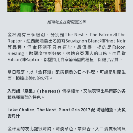
經常屹立在葡萄園的隼
金杯湖有三個級別，分別是The Nest、The Falcon和The
Raptor。紐西蘭酒最出名的有Sauvignon Blanc和Pinot Noir
等品種，但金杯湖不只有這些，最值得一提的是Falcon
Riesling，酸甜度恰到好處，很適合亞洲人的口味。而且從
Falcon到Raptor，都堅持用自家葡萄園的種植，保證了品質。
當日晚宴，以「金杯湖」配搭精緻的日本料理，可說是別開生
面，擦撞出美妙的火花。
入門級「鳥巢」(The Nest)
價格相宜，又能表現出馬爾郡的各
種品種葡萄的特色。
Lake Chalice, The Nest, Pinot Gris 2017 配 清酒鮑魚、火炙
雲丹汁
金杯湖的灰比諾很清純，清淡草色，帶梨香，入口清爽礦物氣