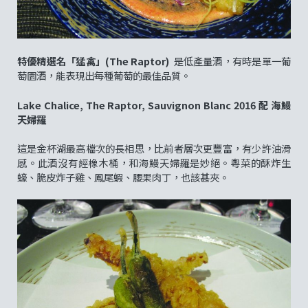
特優精選名「猛禽」(The Raptor)
是低產量酒，有時是單一葡
萄園酒，能表現出每種葡萄的最佳品質。
Lake Chalice, The Raptor, Sauvignon Blanc 2016 配 海鰻
天婦羅
這是金杯湖最高檔次的長相思，比前者層次更豐富，有少許油滑
感。此酒沒有經橡木桶，和海鰻天婦羅是妙絕。粵菜的酥炸生
蠔、脆皮炸子雞、鳳尾蝦、腰果肉丁，也該甚夾。