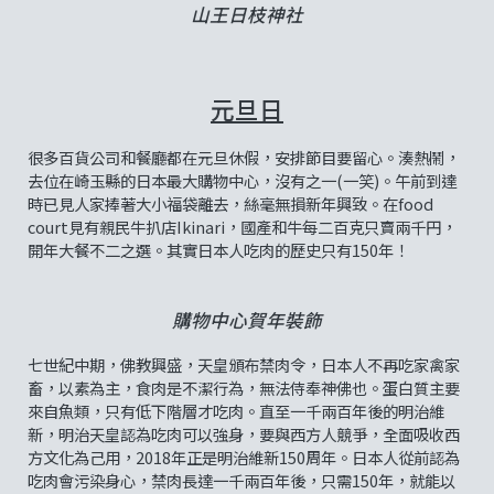
山王日枝神社
元旦日
很多百貨公司和餐廳都在元旦休假，安排節目要留心。湊熱鬧，
去位在崎玉縣的日本最大購物中心，沒有之一(一笑)。午前到達
時已見人家捧著大小福袋離去，絲毫無損新年興致。在food
court見有親民牛扒店Ikinari，國產和牛每二百克只賣兩千円，
開年大餐不二之選。其實日本人吃肉的歷史只有150年！
購物中心賀年裝飾
七世紀中期，佛教興盛，天皇頒布禁肉令，日本人不再吃家禽家
畜，以素為主，食肉是不潔行為，無法侍奉神佛也。蛋白質主要
來自魚類，只有低下階層才吃肉。直至一千兩百年後的明治維
新，明治天皇認為吃肉可以強身，要與西方人競爭，全面吸收西
方文化為己用，2018年正是明治維新150周年。日本人從前認為
吃肉會污染身心，禁肉長達一千兩百年後，只需150年，就能以