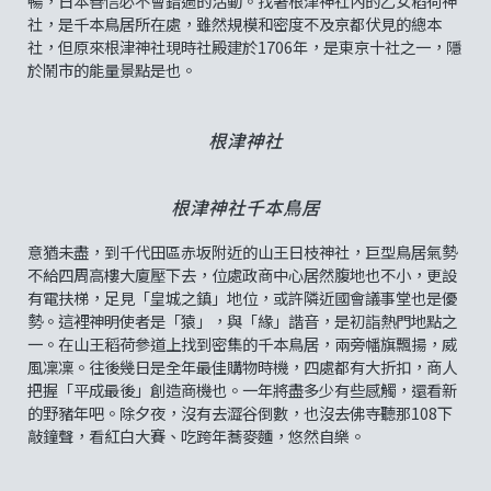
暢，日本善信必不會錯過的活動。找著根津神社內的乙女稻荷神
社，是千本鳥居所在處，雖然規模和密度不及京都伏見的總本
社，但原來根津神社現時社殿建於1706年，是東京十社之一，隱
於鬧市的能量景點是也。
根津神社
根津神社千本鳥居
意猶未盡，到千代田區赤坂附近的山王日枝神社，巨型鳥居氣勢
不給四周高樓大廈壓下去，位處政商中心居然腹地也不小，更設
有電扶梯，足見「皇城之鎮」地位，或許隣近國會議事堂也是優
勢。這裡神明使者是「猿」，與「緣」諧音，是初詣熱門地點之
一。在山王稻荷參道上找到密集的千本鳥居，兩旁幡旗飄揚，威
風凜凜。往後幾日是全年最佳購物時機，四處都有大折扣，商人
把握「平成最後」創造商機也。一年將盡多少有些感觸，還看新
的野豬年吧。除夕夜，沒有去澀谷倒數，也沒去佛寺聽那108下
敲鐘聲，看紅白大賽、吃跨年蕎麥麵，悠然自樂。