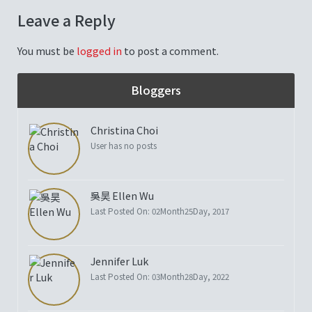
Leave a Reply
You must be
logged in
to post a comment.
Bloggers
Christina Choi
User has no posts
吳昊 Ellen Wu
Last Posted On: 02Month25Day, 2017
Jennifer Luk
Last Posted On: 03Month28Day, 2022