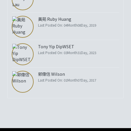
黃苑 Ruby Huang
Last Posted On: 04Month08Day, 2019
Tony Yip DipWSET
Last Posted On: 03Month31Day, 2023
郭偉信 Wilson
Last Posted On: 01Month07Day, 2017