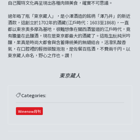
自己獨特文化再呈現出各種肉類美食，確實不可思議。
過年喝了瓶「東京藏人」，是小澤酒造的銘柄「澤乃井」的新近
酒款，這創立於1702年的酒藏(江戶時代：1603至1868)，一直
都以東京奧多摩為基地，很難想像在關西酒當道的江戶時代，竟
有膽量在此釀酒，現在是東京都最大的酒藏了。這瓶生酛純米吟
釀，果真是時尚大都會與含蓄傳統美的無縫結合，活潑乳酸香
氣，在口腔裡的輕微碳酸泡泡，是佐餐百搭酒，不費兩千円。以
東京藏人命名，野心之作也。讚！
東京藏人
Categories:
Winenow月刊