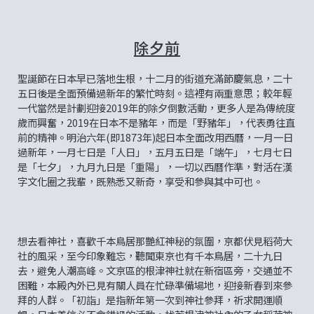
除夕前
聖誕節在日本早已落地生根，十二月的街道充滿節慶氣息，二十
五日後是全面預備過新年的繁忙時刻。這裡有兩重意思；較年輕
一代當然是計劃迎接2019年的除夕倒數活動，更多人是為傳統度
歲而興奮，2019在日本不是豬年，而是「野豬年」，代表勇往直
前的精神。明治六年(即1873年)起日本全面改用西曆，一月一日
過新年，一月七日是「人日」，五月五日是「端午」，七月七日
是「七夕」，九月九日是「重陽」，一切以西曆作準，對活在漢
字文化圈之我輩，既熟悉又新奇，享受和參與其中可也。
想去看神社，喜歡千本鳥居那艷紅神秘的氛圍，京都伏見稻荷大
社的風采，至今印象難忘，聽聞東京也有千本鳥居，二十九日
去，避免人潮高峰。文京區的根津神社就在新宿區旁，交通並不
困難，本殿內外已見有關人員在忙碌準備場地，迎接新春到來參
拜的人群。「初詣」是指新年第一次到神社參拜，祈求開運順