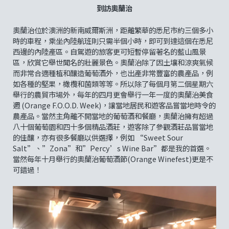
到訪奧蘭治
奧蘭治位於澳洲的新南威爾斯洲，距離繁華的悉尼市約三個多小
時的車程，乘坐內陸航班則只需半個小時，即可到達這個在悉尼
西邊的內陸產區。自駕遊的旅客更可短暫停留著名的藍山風景
區，欣賞它舉世聞名的壯麗景色。奧蘭治除了因土壤和涼爽氣候
而非常合適種植和釀造葡萄酒外，也出產非常豐富的農產品，例
如各種的堅果，橄欖和菌類等等。所以除了每個月第二個星期六
舉行的農貿市場外，每年的四月更會舉行一年一度的奧蘭治美食
週 (Orange F.O.O.D. Week)，讓當地居民和遊客品嘗當地時令的
農產品。當然主角離不開當地的葡萄酒和餐廳，奧蘭治擁有超過
八十個葡萄園和四十多個精品酒莊，遊客除了參觀酒莊品嘗當地
的佳釀，亦有很多餐廳以供選擇，例如 “Sweet Sour
Salt”、”Zona”和”Percy’s Wine Bar”都是我的首選。
當然每年十月舉行的奧蘭治葡萄酒節(Orange Winefest)更是不
可錯過！