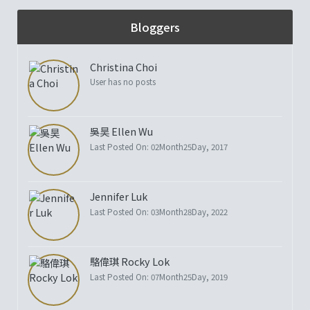
Bloggers
Christina Choi
User has no posts
吳昊 Ellen Wu
Last Posted On: 02Month25Day, 2017
Jennifer Luk
Last Posted On: 03Month28Day, 2022
駱偉琪 Rocky Lok
Last Posted On: 07Month25Day, 2019