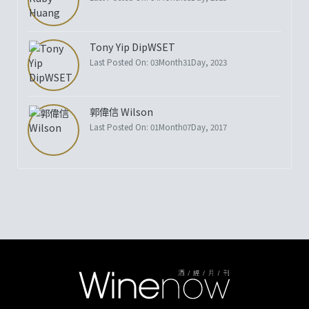
Tony Yip DipWSET
Last Posted On: 03Month31Day, 2023
郭偉信 Wilson
Last Posted On: 01Month07Day, 2017