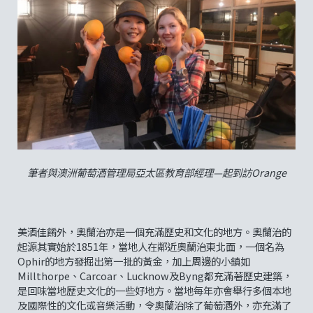
筆者與澳洲葡萄酒管理局亞太區教育部經理—起到訪Orange
美酒佳餚外，奧蘭治亦是一個充滿歷史和文化的地方。奧蘭治的
起源其實始於1851年，當地人在鄰近奧蘭治東北面，一個名為
Ophir的地方發掘出第一批的黃金，加上周邊的小鎮如
Millthorpe、Carcoar、Lucknow及Byng都充滿著歷史建築，
是回味當地歷史文化的一些好地方。當地每年亦會舉行多個本地
及國際性的文化或音樂活動，令奧蘭治除了葡萄酒外，亦充滿了