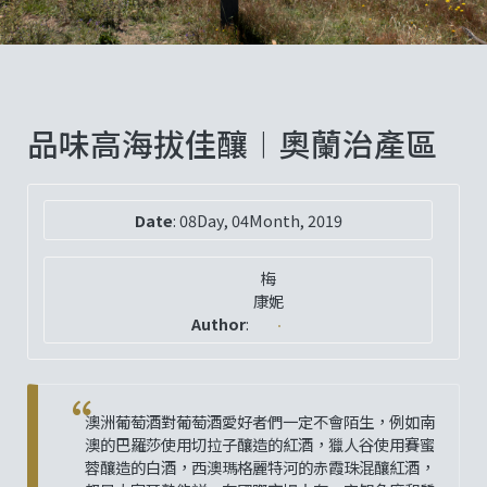
品味高海拔佳釀︱奧蘭治產區
Date
:
08Day, 04Month, 2019
梅
康妮
Author
:
澳洲葡萄酒對葡萄酒愛好者們一定不會陌生，例如南
澳的巴羅莎使用切拉子釀造的紅酒，獵人谷使用賽蜜
蓉釀造的白酒，西澳瑪格麗特河的赤霞珠混釀紅酒，