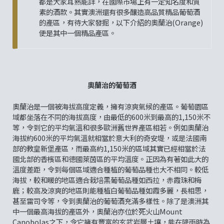
都是大家耳熟能詳，在國際市場上有一定知名度和質
素的酒款。其實澳洲還有很多釀造高品質精品葡萄酒
的產區，有待大家發掘，以下介紹的奧蘭治(Orange)
便是其中一個精品產區。
奧蘭治的葡萄酒
奧蘭治是一個被海拔高度定義，擁有涼爽氣候的產區。葡萄園區
域都坐落在不同的海拔高度，由最低的600米到最高的1,150米不
等，令到它的平均氣溫和很多歐洲舊世界產區相若。例如奧蘭治
海拔約600米的平均氣溫就相當於意大利的奇安堤，或是法國南
部的教皇新堡產區，而最高約1,150米的區域其實已經相當於法
國北部的香檳區和德國萊茵區的平均溫度。正因為有著如此大的
溫度差距，令到每個區域適合種植的葡萄品種也大不相同。較低
海拔，較和暖的地區適合栽培黑葡萄品種如西拉，赤霞珠和梅
鹿；較高及涼爽的地區則能種植白葡萄品種如霞多麗，長相思，
甚至雷司令等，令到奧蘭治的葡萄酒充滿多樣性。除了是澳洲其
中一個最高海拔的產區外，奧蘭治亦位於死火山Mount
Canobolas之下，令它擁有豐富的玄武岩層土壤，能在降雨時為