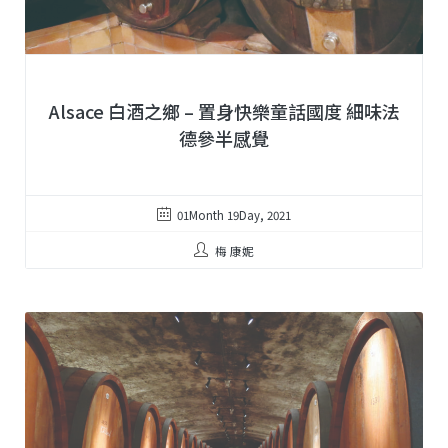
Alsace 白酒之鄉 – 置身快樂童話國度 細味法
德參半感覺
01Month 19Day, 2021
梅 康妮