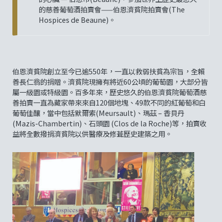
的慈善葡萄酒拍賣會——伯恩濟貧院拍賣會(The
Hospices de Beaune)。
伯恩濟貧院創立至今已逾550年，一直以救弱扶貧為宗旨，全賴
善長仁翁的捐贈。濟貧院現擁有將近60公頃的葡萄園，大部分皆
屬一級園或特級園。百多年來，歷史悠久的伯恩濟貧院葡萄酒慈
善拍賣一直為藏家帶來來自120個地塊、49款不同的紅葡萄和白
葡萄佳釀，當中包括默爾索(Meursault)、瑪茲 – 香貝丹
(Mazis-Chambertin)、石頭園 (Clos de la Roche)等，拍賣收
益將全數撥捐濟貧院以供醫療及修葺歷史建築之用。