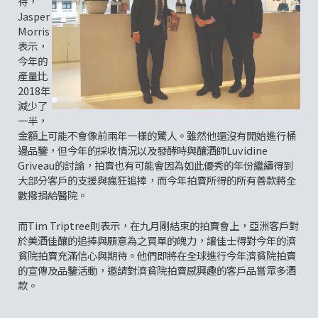
待，
Jasper
Morris
表示，
今年的
產量比
2018年
減少了
一半，
金額上可能不會像前兩年一樣的驚人。雖然他還沒有開始進行桶
邊品鑒，但今年的採收情況以及發酵時與釀酒師Luvidine
Griveau的討論，拍賣也有可能會因為如此優秀的年份繼續得到
大部分客戶的支援與瘋狂追捧，而今年拍賣所得的所有善款將全
數撥捐給醫院。
而Tim Triptree則表示，在九月剛結束的拍賣會上，亞洲客戶對
於美酒佳釀的追捧與願意為之買單的魄力，讓佳士得對今年的濟
貧院拍賣充滿信心與期待。他們即將在全球進行今年濟貧院拍賣
的宣傳及品鑒活動，邀請對濟貧院拍賣感興趣的客戶品嘗眾多酒
款。