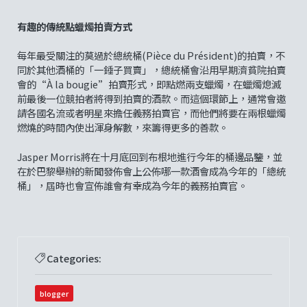
有趣的傳統點蠟燭拍賣方式
每年最受關注的莫過於總統桶(Pièce du Président)的拍賣，不
同於其他酒桶的「一錘子買賣」，總統桶會沿用早期濟貧院拍賣
會的“À la bougie”拍賣形式，即點燃兩支蠟燭，在蠟燭熄滅
前最後一位競拍者將得到拍賣的酒款。而這個環節上，通常會邀
請各國名流或者明星來擔任義務拍賣官，而他們將要在兩根蠟燭
燃燒的時間內使出渾身解數，來籌得更多的善款。
Jasper Morris將在十月底回到布根地進行今年的桶邊品鑒，並
在於巴黎舉辦的新聞發佈會上公佈哪一款酒會成為今年的「總統
桶」，屆時也會宣佈誰會有幸成為今年的義務拍賣官。
Categories:
blogger