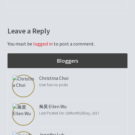
Leave a Reply
You must be
logged in
to post a comment.
Bloggers
Christina Choi
User has no posts
吳昊 Ellen Wu
Last Posted On: 02Month25Day, 2017
Jennifer Luk