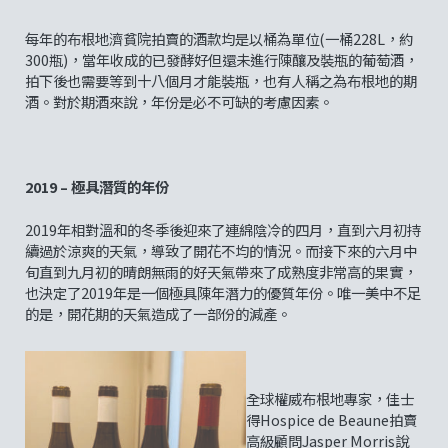
每年的布根地濟貧院拍賣的酒款均是以桶為單位(一桶228L，約
300瓶)，當年收成的已發酵好但還未進行陳釀及裝瓶的葡萄酒，
拍下後也需要等到十八個月才能裝瓶，也有人稱之為布根地的期
酒。對於期酒來說，年份是必不可缺的考慮因素。
2019 – 極具潛質的年份
2019年相對溫和的冬季後迎來了連綿陰冷的四月，直到六月初持
續過於涼爽的天氣，導致了開花不均的情況。而接下來的六月中
旬直到九月初的晴朗無雨的好天氣帶來了成熟度非常高的果實，
也決定了2019年是一個極具陳年潛力的優質年份。唯一美中不足
的是，開花期的天氣造成了一部份的減產。
全球權威布根地專家，佳士
得Hospice de Beaune拍賣
高級顧問Jasper Morris說