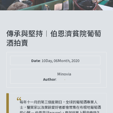
傳承與堅持︱伯恩濟貧院葡萄
酒拍賣
Date
:
10Day, 06Month, 2020
Minovia
Author
:
每年十一月的第三個星期日，全球的葡萄酒專業人
士，鑒賞家以及業餘愛好者都會聚集在布根地葡萄酒
的心臟 — 伯恩市(Beaune)，參加世界上歷史最悠久