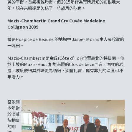
美的平衡，香氣複雜均衡，但2015年作為眾所周知的布根地大
年，現在來喝還是欠缺了一些歲月的味道。
Mazis-Chambertin Grand Cru Cuvée Madeleine
Collignon 2009
這是Hospice de Beaune 的地塊中 Jasper Morris本人最欣賞的
一塊田。
Mazis-Chambertin是金丘(Côte d’or)位置最北的特級園，位
於上坡的Mazis-Haut 相對南邊的Clos de bèze而言，同樣的岩
層，坡度使得其風味更為精細，酒體扎實，擁有非凡的深度和陳
年潛力。
當談到
今年對
於濟貧
院拍賣
的期