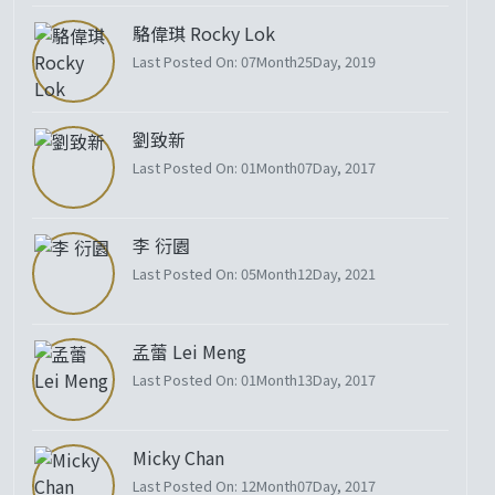
駱偉琪 Rocky Lok
Last Posted On: 07Month25Day, 2019
劉致新
Last Posted On: 01Month07Day, 2017
李 衍園
Last Posted On: 05Month12Day, 2021
孟蕾 Lei Meng
Last Posted On: 01Month13Day, 2017
Micky Chan
Last Posted On: 12Month07Day, 2017