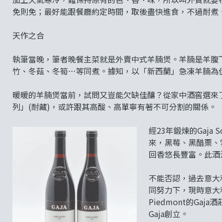
免則免；最好能跟餐廳約定時間，取後盡快進食，不過耐煮
天作之合
執筆當晚，筆者晚餐主菜就是外賣中式羊腩煲。羊腩是羊腹
竹、冬菇、冬筍…等同煮。據知，以「新西蘭」急凍羊腩為
暖暖的羊腩煲當前，試問又豈能欠缺佳釀？從家中酒窖選來了一瓶自意大
列」(耐藏)，或許跟其高酸、高單寧有著不可分割的關係。
經23年鍛煉的Gaja
來，黑莓、黑醋栗、
回香悠長豐富。此酒
不能否認，過去意大
同努力下，現時意大
Piedmont的Gaj
Gaja創立。