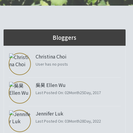
Bloggers
Christina Choi
User has no posts
吳昊 Ellen Wu
Last Posted On: 02Month25Day, 2017
Jennifer Luk
Last Posted On: 03Month28Day, 2022