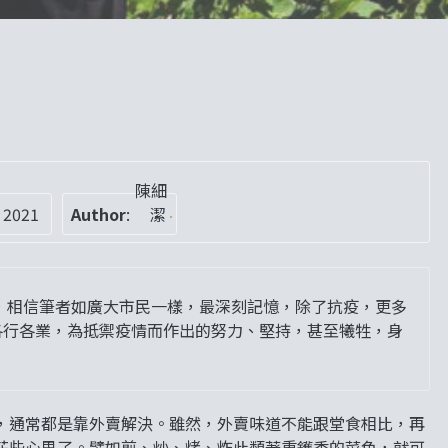
陳細
 2021
Author
:
潔
結，相信筆者如廣大市民一樣，最深刻記憶，除了抗疫，更多
各行各業，為抵禦疫情而作出的努力、堅持，甚至犧牲，身
，通常都是靠外賣解決。雖然，外賣味道不能跟堂食相比，再
花些心思了。譬如煎、炒、烤、炸此類著重鑊香的菜色，就可