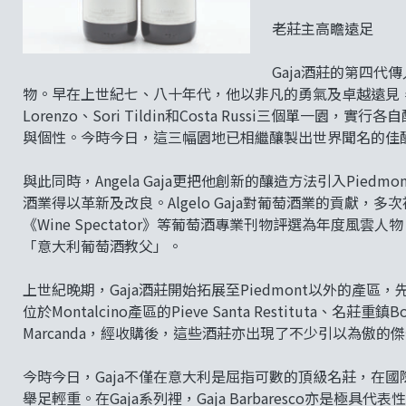
老莊主高瞻遠足
Gaja酒莊的第四代傳
物。早在上世紀七、八十年代，他以非凡的勇氣及卓越遠見，首
Lorenzo、Sori Tildin和Costa Russi三個
與個性。今時今日，這三幅園地已相繼釀製出世界聞名的佳
與此同時，Angela Gaja更把他創新的釀造方法引入Piedm
酒業得以革新及改良。Algelo Gaja對葡萄酒業的貢獻，多次被
《Wine Spectator》等葡萄酒專業刊物評選為年度風雲
「意大利葡萄酒教父」。
上世紀晚期，Gaja酒莊開始拓展至Piedmont以外的產區，先後
位於Montalcino產區的Pieve Santa Restituta、名莊重鎮Bo
Marcanda，經收購後，這些酒莊亦出現了不少引以為傲的
今時今日，Gaja不僅在意大利是屈指可數的頂級名莊，在
舉足輕重。在Gaja系列裡，Gaja Barbaresco亦是極具代表