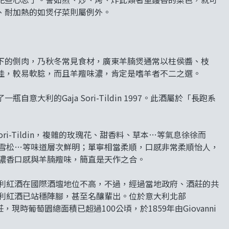
、耐加熱的如煲仔菜則屬例外。
下的側肉，乃秋冬常見食材，廣東羊腩煲通常以柱侯醬、枝
佳，較易軟腍，而且羊羶味濃，肯定是嗜羊者不二之選。
利的Gaja Sori-Tildin 1997。此酒屬於「長跑系
 Sori-Tildin，複雜的玫瑰花、甜香料、草本…等氣息徐徐而
雪松…等味道層次鮮明；單寧相當柔順，口感非常柔順怡人，
濃香口感與羊腩羶味，簡直是天作之合。
利紅酒在國際酒壇地位不高，不過，經過當地政府、酒莊的共
利紅酒已站穩陣腳，甚至名釀輩出。位於意大利北部
a酒莊，現時葡萄園總面積已超過100公頃，於1859年由Giovanni