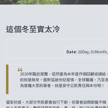
這個冬至實太冷
Date
:
20Day, 01Month,
2020年臨近尾聲，若然要為本年度作個回顧或總
的就是無奈。面對這趟世紀疫情，全球醫護，乃至
為普羅大眾的筆者，就是安守公民責任與本份吧！
留家抗疫，大部分市民都會自行下廚，但筆者自問廚藝不精
加上天氣寒冷，難保持原有的色、香、味，所以叫外賣就要