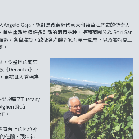
人Angelo Gaja，絕對是改寫近代意大利葡萄酒歷史的傳奇人
先重新種植許多創新的葡萄品種，把葡萄園分為 Sori San
單一園，實行各自釀造，各自灌瓶，致使各產釀皆擁有單一風格，以及獨特風土
釀。
ont，令整區的葡萄
《Decanter》、
人物，更被世人尊稱為
收購了Tuscany
lgheri的Cà
傑作。
國際舞台上的地位亦
性的佳釀，跟Gaja