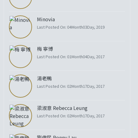
Minovia
Last Posted On: 04Month03Day, 2019
梅 寧博
Last Posted On: 01Month04Day, 2017
湯老鴨
Last Posted On: 02Month17Day, 2017
梁淑意 Rebecca Leung
Last Posted On: 02Month17Day, 2017
劉偉民 Ronny Lau