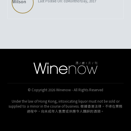
Last Posted On: 01Month07Day, 2017
© Copyright 2026 Winenow - All Rights Reserved
Under the law of Hong Kong, intoxicating liquor must not be sold or
supplied to a minor in the course of business. 根據香港法律，不得在業務
過程中，向未成年人售賣或供應令人醺醉的酒類。