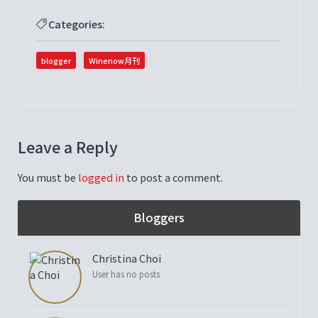
Categories:
blogger
Winenow月刊
Leave a Reply
You must be
logged in
to post a comment.
Bloggers
Christina Choi
User has no posts