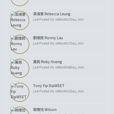
梁淑意 Rebecca Leung
Last Posted On: 02Month17Day, 2017
劉偉民 Ronny Lau
Last Posted On: 02Month17Day, 2017
黃苑 Ruby Huang
Last Posted On: 04Month08Day, 2019
Tony Yip DipWSET
Last Posted On: 03Month31Day, 2023
郭偉信 Wilson