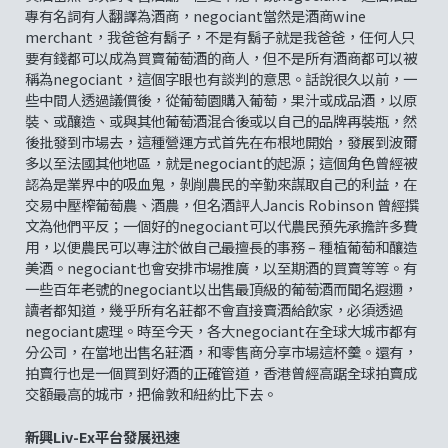
專有名詞有人翻譯為酒商，negociant當然是酒商wine
merchant，我爸爸有鬍子，不是有鬍子就是我爸爸，任何人只
要有錢都可以成為買賣葡萄酒的商人，但不是所有酒商都可以被
稱為negociant，這個字眼也有談判的意思。話說很久以前，一
些中間人透過議價後，從葡萄園購入葡萄，果汁或成品酒，以原
裝、或釀造、或與其他葡萄酒混合後或以自己的品牌再裝瓶，然
後批發到市場去，這種營運方式首先在布根地開始，發展到波爾
多以至法國其他地區，就是negociant的起源；這個角色曾經被
認為是業界中的吸血鬼，剝削農民的辛勤來謀取自己的利益，在
交易中壓榨葡萄農、酒農，但名酒評人Jancis Robinson 曾經撰
文為他們平反；一個好的negociant可以代農民預先承擔許多費
用，以便農民可以專注於做自己最擅長的事務 – 種植葡萄和釀造
美酒。negociant也會安排市場推廣，以至期酒的買賣等等。有
一些百年老號的negociant以出售最頂級的葡萄酒而聞名遐邇，
讀者都知道，幾乎所有名莊都不會直接賣酒給飲家，必須透過
negociant處理。時至今天，各大negociant在全球大城市都有
分公司，在當地出售名莊酒，和零售商分享市場這杯羹。還有，
拍賣行也是一個買到好酒的正確管道，香港曾經高踞全球拍賣成
交額最高的城市，把倫敦和紐約比下去。
新興Liv-Ex平台發展迅速