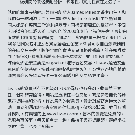
級別間的價格波動分析，參考性和實用性實在太強了。
他們的董事長總經理兼聯合創辦人James Miles是香港出生，和
我們有一點淵源；而另一位創辦人Justin Gibbs則生於墨爾本，
兩人都是在英國工作的財經雋彥，同樣是葡萄酒的愛好者，兩個
志同道合的年輕人雄心勃勃的於2000年創立了這個平台，最初由
倫敦的10個創始成員開始，到現在，會員數量已增長到來自全球
40多個國家或地區近500家葡萄酒企業。會員可以自由瀏覽他們
的在線交易平台，瞭解全面的實時交易價格數據庫，並在那裡看
到了價值8,000萬英鎊的葡萄酒交易機會，並且能夠自由地與全
球葡萄酒企業主要是negociant進行匿名交易，Liv-ex通過安全
緊密的付款系統、快速物流網絡和倉儲設施，為世界各地的葡萄
酒買賣商及投資者提供一個公開透明的交易結算平臺。
Liv-ex的會員制有不同級別，服務深度也有分別，收費並不便
宜，但卻非常值得，無論是直接在平台交易，或是參考他們的獨
家市場數據和分析，作為業內的從業員，肯定對業務有極大的幫
助，買到的酒都經過專家團評估其真僞、價格及狀況，並且有溯
源機制，有興趣的上www.liv-ex.com，基本的瀏覽是免費的，
老鴨有事沒事，每天都會走一趟，保持不與市場脫節，還經常撿
到便宜貨，也長了知識。