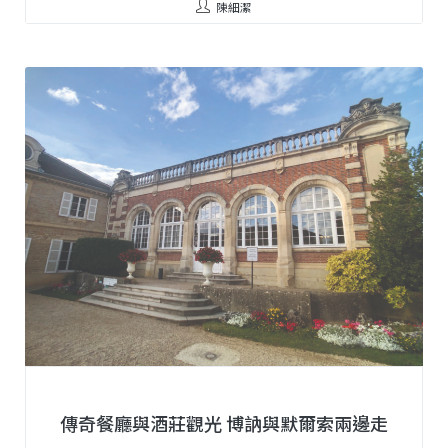
陳細潔
傳奇餐廳與酒莊觀光 博訥與默爾索兩邊走