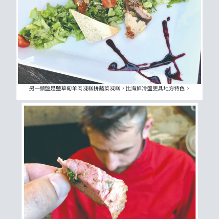
另一頭盤是鹽草甸羊肉凍糕拼蔬菜凍糕，比海鮮冷盤更具地方特色。