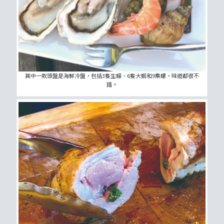
其中一款頭盤是海鮮冷盤，包括3隻生蠔、6隻大蝦和9集螺，味道都很不
錯。