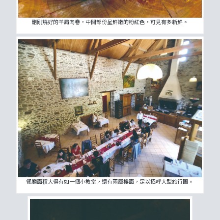
剛剛燒好的羊肩肉卷，中間部份呈鮮嫩的粉紅色，可見有多新鮮。
餐廳面積大得有如一個小教堂，還有兩層樓面，足以招呼大型旅行團。