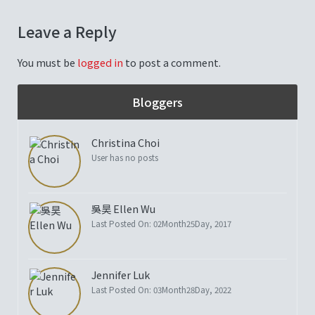
Leave a Reply
You must be
logged in
to post a comment.
Bloggers
Christina Choi
User has no posts
吳昊 Ellen Wu
Last Posted On: 02Month25Day, 2017
Jennifer Luk
Last Posted On: 03Month28Day, 2022