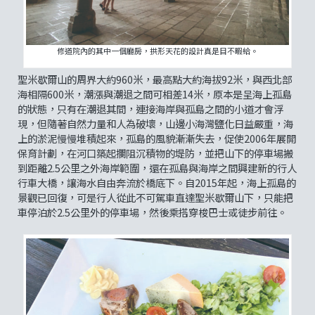
修道院內的其中一個廳房，拱形天花的設計真是目不暇給。
聖米歇爾山的周界大約960米，最高點大約海拔92米，與西北部
海相隔600米，潮漲與潮退之間可相差14米，原本是呈海上孤島
的狀態，只有在潮退其間，連接海岸與孤島之間的小道才會浮
現，但隨著自然力量和人為破壞，山邊小海灣鹽化日益嚴重，海
上的淤泥慢慢堆積起來，孤島的風貌漸漸失去，促使2006年展開
保育計劃，在河口築起攔阻沉積物的堤防，並把山下的停車場搬
到距離2.5公里之外海岸範圍，還在孤島與海岸之間興建新的行人
行車大橋，讓海水自由奔流於橋底下。自2015年起，海上孤島的
景觀已回復，可是行人從此不可駕車直達聖米歇爾山下，只能把
車停泊於2.5公里外的停車場，然後乘搭穿梭巴士或徒步前往。