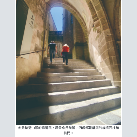
愈是接近山頂的修道院，風景愈是美麗，四處都是講究的橫樑石柱和
拱門。