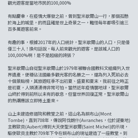
觀光遊客是當地市民的100,000%
有點慶幸，在疫情大爆發之前，曾到聖米歇爾山一行，那個孤懸
於海上的城堡，的而且確是世上奇景之一，難怪每年都吸引逾三
百多萬遊客前來。
有趣的事，根據2017年的人口統計，聖米歇爾山的人口，只是僅
僅三十人！換句話說，每人前來觀光的遊客，是該城人口的
100,000%啊！是不是超級的誇張？
聖米歇爾山自從聖米歇爾山於1979年被聯合國教科文組織列入世
界遺產，便穩佔法國最多觀光客的名勝之一，還為列入死前必去
十個景點榜，其旅遊旺季不出初夏、盛夏和夏末，我前往之時正
是初夏，人頭湧湧得非常可怕。當然近年疫情襲地球，聖米歇爾
山終於得到前所以未有的歇息，但當世界回復正常，聖米歇爾山
的熱潮應該立即捲土重來。
山上未建造修道院和教堂之前，這山名為銅布山(Mont
Tombe)，直到708年，傳說阿伐朗什(Avranches，位於諾曼地)
主教歐貝(Aubert)得到大天使聖米歇爾(Saint Michel)的示現，
驅使歐貝主教於709年下令在銅布山的現址建造了一座教堂。到