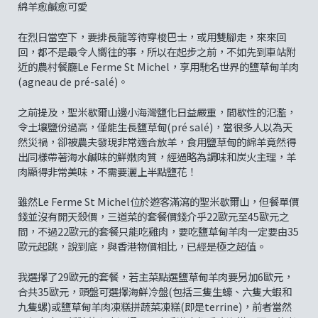
綿羊愈鹹愈可愛
在烈日當空下，要排長龍等待穿梭巴士，或用雙腳走，來來回
回，都不是最令人嚮往的事，所以在起步之前，不如先到車站附
近的農村餐廳Le Ferme St Michel，享用馳名世界的鹽草甸羊肉
(agneau de pré-salé)。
之前提及，聖米歇爾山邊小海灣鹽化日益嚴重，間歇性的氾濫，
令土壤鹽份過高，僅能生長鹽草甸(pré salé)，當很多人以為天
然災禍，卻被農夫發現非常適合放羊，食用鹽草甸的綿羊竟然得
出同樣帶著海水鹹味的鮮嫩肉質，經過略為調味和炭火主理，羊
肉顯得非常美味，不需要灑上半點鹽花！
雖然Le Ferme St Michel位於遊客滿瀉的聖米歇爾山，但餐單價
錢並沒有開天殺價，三道菜的套餐價錢介乎22歐元至45歐元之
間，不過22歐元的套餐只能吃雞肉，要吃鹽草甸羊肉一定要由35
歐元起跳，說到底，與香港物價相比，已經是極之超值。
我選擇了29歐元的套餐，若主菜點選鹽草甸羊肉要另加6歐元，
合共35歐元，頭盤可選擇海鮮冷盤(包括三隻生蠔、六隻大蝦和
九隻螺)或鹽草甸羊肉凍糕拼蔬菜凍糕(即是terrine)，前者當然