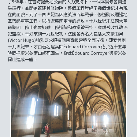
了966年，在當時諾曼地公爵的大力支持下，一個本篤修會團進
駐這裡，並開始蓋建其修道院，整個工程歷經了幾個世紀才有現
在的面貌。到了十四世紀為因應英法百年戰爭，修道院及週邊地
區築起軍事工程，以抵禦英國軍隊的進攻。十八世紀末法國大革
命期間，修士也要逃難，修道院和教堂被丟空，竟然被改作政治
犯監獄，幸好來到十九世紀初，法國各界名人包括大文豪雨果
(Victor Hugo)強烈要求把這個國寶級建築全面光復，卻要等到
十九世紀末，才由著名建築師Édouard Corroyer花了近十五年
時間把聖米歇爾山起死回生，從此Édouard Corroyer與聖米歇
爾山連成一體。