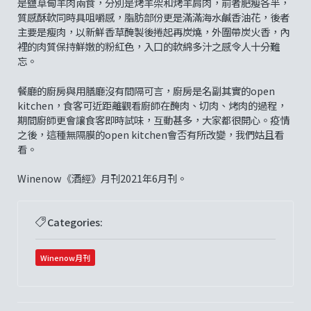
是鹽草甸羊肉兩食，分別是烤羊架和烤羊肩肉，前者肥瘦各半，
質感酥軟同時具咀嚼感，脂肪部份更是滿滿海水鹹香油花，後者
主要是瘦肉，以新鮮香草醃製後捲起再炭燒，外圍帶炭火香，內
裡的肉質保持鮮嫩的粉紅色，入口的軟綿多汁之感令人十分難
忘。
餐廳的廚房與用膳廳沒有間隔可言，廚房是名副其實的open
kitchen，食客可近距離觀看廚師在醃肉、切肉、烤肉的過程，
期間廚師更會讓食客即時試味，互動甚多，大家都很開心。疫情
之後，這種無隔膜的open kitchen會否有所改變，我們姑且看
看。
Winenow《酒經》月刊2021年6月刊。
Categories:
Winenow月刊