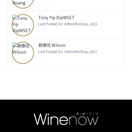
Tony Yip DipWSET
Last Posted On: 03Month31Day, 2023
郭偉信 Wilson
Last Posted On: 01Month07Day, 2017