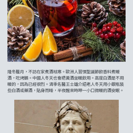
隆冬臘月，不訪在家煮酒袪寒。歐洲人習慣聖誕節飲香料煮暖
酒，吃烤鵝。中國人冬天也會把黃酒坐暖飲用。高度白酒是不用
暖的，因為已經很烈。清季名醫王士雄介紹老人冬天用小銀瓶裝
些白酒或藥酒，貼身而睡，半夜醒來時呷一小口微暖的酒安眠。