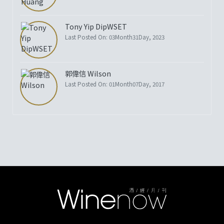
Tony Yip DipWSET
Last Posted On: 03Month31Day, 2023
郭偉信 Wilson
Last Posted On: 01Month07Day, 2017