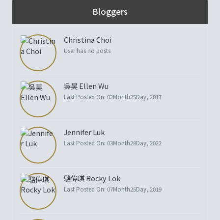
Bloggers
Christina Choi
User has no posts
吳昊 Ellen Wu
Last Posted On: 02Month25Day, 2017
Jennifer Luk
Last Posted On: 03Month28Day, 2022
駱偉琪 Rocky Lok
Last Posted On: 07Month25Day, 2019