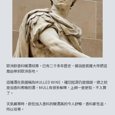
歐洲飲香料暖酒袪寒，已有二千多年歷史，據說是凱薩大帝把這
風俗帶到歐洲各地。
這種酒在英國稱為MULLED WINE，確切起源仍是個謎，總之就
是加香料煮暖的酒，MULL有很多解釋，上網一查便知，不入贅
了。
天氣嚴寒時，飲些加入香料的暖酒真的今人舒暢，香料都性温，
所以祛寒。