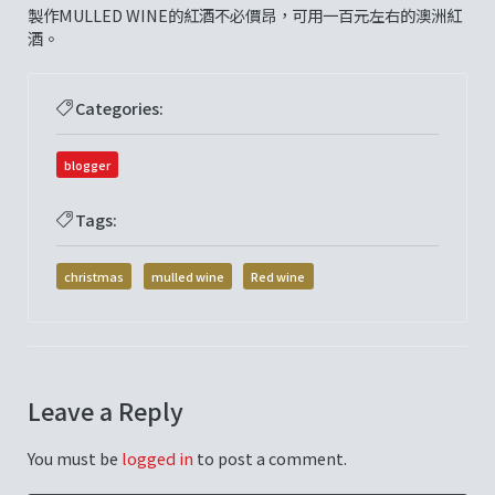
製作MULLED WINE的紅酒不必價昂，可用一百元左右的澳洲紅
酒。
Categories:
blogger
Tags:
christmas
mulled wine
Red wine
Leave a Reply
You must be
logged in
to post a comment.