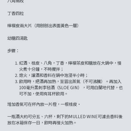
八角兩枚
丁香四粒
檸檬皮兩大片（用刨刨出表面黃色一層）
幼糖四湯匙
步驟：
紅酒、桂皮、八角，丁香，檸檬茶皮和糖放在大鍋中，慢
火煮十分鐘，不時攪拌；
熄火，讓酒和香料在鍋中泡浸半小時；
飲用時，把酒再加熱，至冒出蒸氣（不可沸騰）。再加入
100毫升黑刺李毡酒（SLOE GIN），可用白蘭地代替，也
可不加，使用有耳杯飲用。
增加香氣可在杯內放一片橙，一根桂皮·
一瓶酒大約可分五、六杯，剩下的MULLED WINE可濾去香料後
放在冰箱保存一日，飲時再慢火加熱。