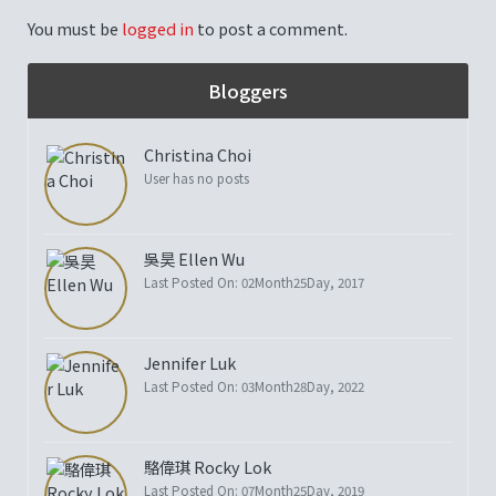
You must be
logged in
to post a comment.
Bloggers
Christina Choi
User has no posts
吳昊 Ellen Wu
Last Posted On: 02Month25Day, 2017
Jennifer Luk
Last Posted On: 03Month28Day, 2022
駱偉琪 Rocky Lok
Last Posted On: 07Month25Day, 2019