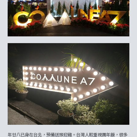
年廿八已身在台北，預備送猴迎雞。台灣人較重視團年飯，很多