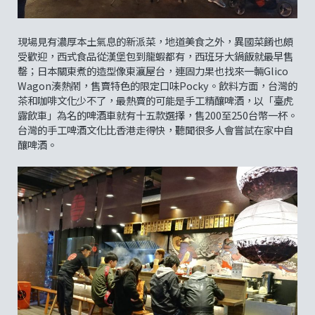
現場見有濃厚本土氣息的新派菜，地道美食之外，異國菜餚也頗
受歡迎，西式食品從漢堡包到龍蝦都有，西班牙大鍋飯就最早售
罄；日本關東煮的造型像東瀛屋台，連固力果也找來一輛Glico
Wagon湊熱鬧，售賣特色的限定口味Pocky。飲料方面，台灣的
茶和咖啡文化少不了，最熱賣的可能是手工精釀啤酒，以「臺虎
露飲車」為名的啤酒車就有十五款選擇，售200至250台幣一杯。
台灣的手工啤酒文化比香港走得快，聽聞很多人會嘗試在家中自
釀啤酒。