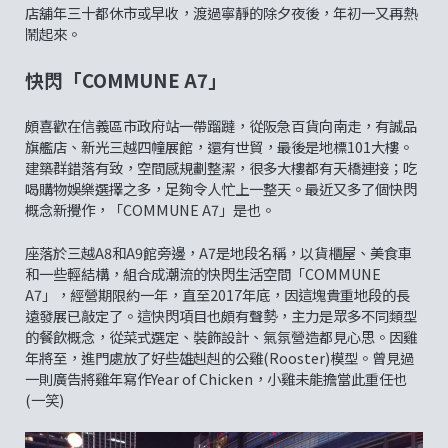
店舖年三十都休市或早收，渡過寧靜的除夕夜後，年初一又再熱
鬧起來。
快閃「COMMUNE A7」
頗喜歡在信義區市政府站一帶蹓躂，從阪急百貨向南走，有誠品
旗艦店、新光三越四幢展館，還有世貿，最後是地標101大樓。
建築群錯落有致，空間感規劃整潔，很多大樓都有天橋連接；吃
喝購物娛樂選擇之多，足夠令人忙上一整天。最近又多了個快閃
概念新攪作，「COMMUNE A7」是也。
座落於三越A8和A9館旁邊，A7是地段名稱，以貨櫃屋、美食車
和一些輕結構，組合成潮流的快閃生活空間「COMMUNE
A7」，經營期限約一年，直至2017年底，因這塊貴重地段的長
遠發展已敲定了。這快閃項目也頗有聲勢，主力是眾多不同類型
的餐飲概念，從菜式選定、裝飾設計、氣氛營造都見心思。因雞
年將至，進門處放了好些雄赳赳的公雞(Rooster)模型。曾見過
一則廣告將雞年寫作Year of Chicken，小雞未能擔當此重任也
(一笑)