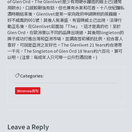
of Glen Ord。The Glenlivet是少有用硬水釀造的威士己(通常
用軟水)，口感較剛強有勁，但也兼有水果和花香。十八世紀釀私
酒時期結束後，Glenlivet是第一家向政府申請牌照的蒸餾廠，
好不威風的001號！其後人氣漸盛，有冒牌威士己出現，法律行
動正名後，在Glenlivet前面加「The」，這才是真的也！至於
Glen Ord，在歐洲曾以不同的品牌出現過，其後用Singleton的
牌子成功打進台灣和亞洲市場，並調高雪莉桶的比例，迎合客人
喜好，可說是亞洲之友好也。The Glenlivet 21 Years約合港幣
一千元，The Singleton of Glen Ord 18 Years約六百元，算可
以吧。(注意：每成年人只可帶一公升烈酒回港。)
Categories:
Winenow月刊
Leave a Reply