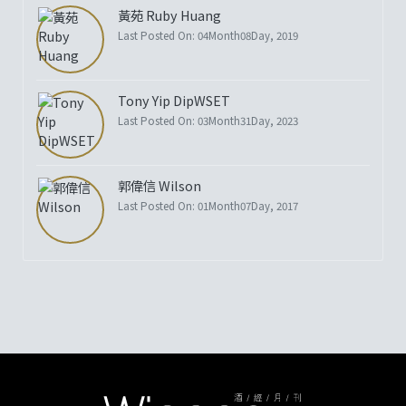
黃苑 Ruby Huang
Last Posted On: 04Month08Day, 2019
Tony Yip DipWSET
Last Posted On: 03Month31Day, 2023
郭偉信 Wilson
Last Posted On: 01Month07Day, 2017