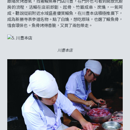
跟隨炭烤香氣，找著鰻魚專門店川豊，在門外也可看到開放式廚
房的流程，活鰻在店前即劏、起骨、竹籤成串、炭燒，一氣呵
成。聽說從前附近水域盛產優質鰻魚，在川豊本店積極推廣下，
成為新勝寺表參道名物。點了白燒，想吃原味，也選了鰻魚骨，
惜食環保也。魚骨烤得香脆，又買了兩包帶走。
川豊本店