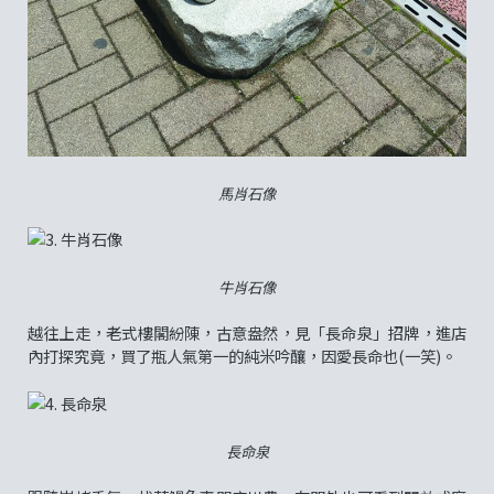
馬肖石像
牛肖石像
越往上走，老式樓閣紛陳，古意盎然，見「長命泉」招牌，進店
內打探究竟，買了瓶人氣第一的純米吟釀，因愛長命也(一笑)。
長命泉