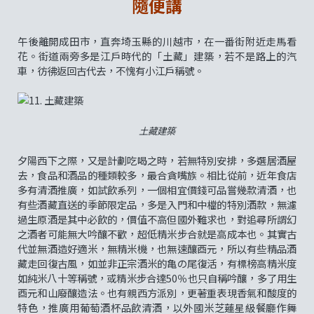
隨便講
午後離開成田市，直奔埼玉縣的川越市，在一番街附近走馬看
花。街道兩旁多是江戶時代的「土藏」建築，若不是路上的汽
車，彷彿返回古代去，不愧有小江戶稱號。
土藏建築
夕陽西下之際，又是計劃吃喝之時，若無特別安排，多選居酒屋
去，食品和酒品的種類較多，最合貪嘴族。相比從前，近年食店
多有清酒推廣，如試飲系列，一個相宜價錢可品嘗幾款清酒，也
有些酒藏直送的季節限定品，多是入門和中檔的特別酒款，無濾
過生原酒是其中必飲的，價值不高但國外難求也，對追尋所謂幻
之酒者可能無大吟釀不歡，超低精米步合就是高成本也。其實古
代並無酒造好適米，無精米機，也無速釀酉元，所以有些精品酒
藏走回復古風，如並非正宗酒米的亀の尾復活，有標榜高精米度
如純米八十等稱號，或精米步合達50％也只自稱吟釀，多了用生
酉元和山廢釀造法。也有親西方派別，更著重表現香氣和酸度的
特色，推廣用葡萄酒杯品飲清酒，以外國米芝蓮星級餐廳作舞