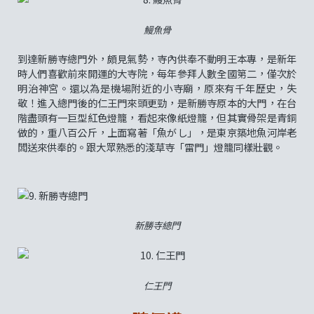
鰻魚骨
到達新勝寺總門外，頗見氣勢，寺內供奉不動明王本專，是新年
時人們喜歡前來開運的大寺院，每年參拜人數全國第二，僅次於
明治神宮。還以為是機場附近的小寺廟，原來有千年歷史，失
敬！進入總門後的仁王門來頭更勁，是新勝寺原本的大門，在台
階盡頭有一巨型紅色燈籠，看起來像紙燈籠，但其實骨架是青銅
做的，重八百公斤，上面寫著「魚がし」，是東京築地魚河岸老
闆送來供奉的。跟大眾熟悉的淺草寺「雷門」燈籠同樣壯觀。
新勝寺總門
仁王門