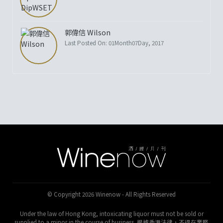
郭偉信 Wilson
Last Posted On: 01Month07Day, 2017
© Copyright 2026 Winenow - All Rights Reserved
Under the law of Hong Kong, intoxicating liquor must not be sold or
supplied to a minor in the course of business. 根據香港法律，不得在業務