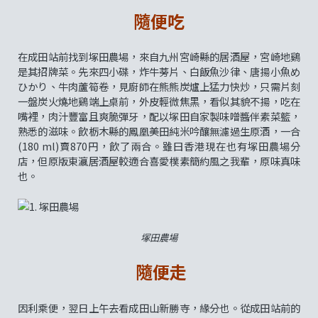
隨便吃
在成田站前找到塚田農場，來自九州宮崎縣的居酒屋，宮崎地鷄
是其招牌菜。先來四小碟，炸牛蒡片、白飯魚沙律、唐揚小魚め
ひかり、牛肉蘆筍卷，見廚師在熊熊炭爐上猛力快炒，只需片刻
一盤炭火燒地鷄端上桌前，外皮輕微焦黑，看似其貌不揚，吃在
嘴裡，肉汁豐富且爽脆彈牙，配以塚田自家製味噌醬伴素菜籃，
熟悉的滋味。飲栃木縣的鳳凰美田純米吟釀無濾過生原酒，一合
(180 ml)賣870円，飲了兩合。雖曰香港現在也有塚田農場分
店，但原版東瀛居酒屋較適合喜愛樸素簡約風之我輩，原味真味
也。
塚田農場
隨便走
因利乘便，翌日上午去看成田山新勝寺，緣分也。從成田站前的