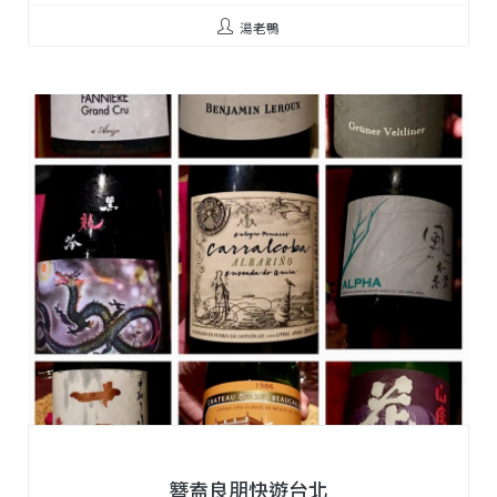
湯老鴨
簪盍良朋快遊台北